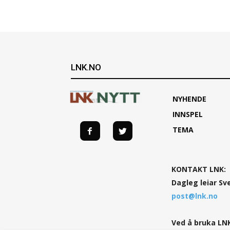
LNK.NO
NYHENDE
INNSPEL
TEMA
KONTAKT LNK:
Dagleg leiar Sv
post@lnk.no
Ved å bruka LNK