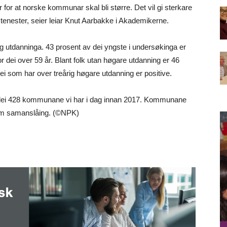
er for at norske kommunar skal bli større. Det vil gi sterkare
enester, seier leiar Knut Aarbakke i Akademikerne.
g utdanninga. 43 prosent av dei yngste i undersøkinga er
 for dei over 59 år. Blant folk utan høgare utdanning er 46
dei som har over treårig høgare utdanning er positive.
r dei 428 kommunane vi har i dag innan 2017. Kommunane
ak om samanslåing. (©NPK)