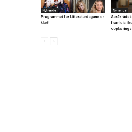
Nyhende
Nyhende
Programmet for Litteraturdagane er
Språkrådet:
klart!
framleis lik
opplærings