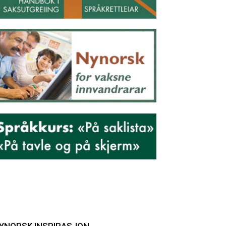
YNORSK INSPIRASJON