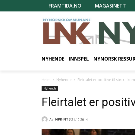
FRAMTIDA.NO
MAGASINETT
NYHENDE
INNSPEL
NYNORSK RESSU
Heim
Nyhende
Fleirtalet er positive til større k
Nyhende
Fleirtalet er posit
Av
NPK-NTB
21.10.2014