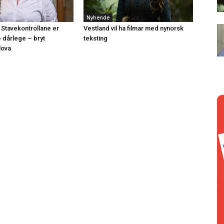
Nyhende
 Stavekontrollane er
Vestland vil ha filmar med nynorsk
e dårlege – bryt
teksting
lova