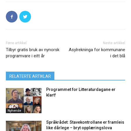
Førre artikkel
Neste artikkel
Tilbyr gratis bruk av nynorsk
Asylrekninga for kommunane
programvare i eitt år
i det blå
RELATERTE ARTIKLAR
Programmet for Litteraturdagane er
klart!
Nyhende
Språkrådet: Stavekontrollane er framleis
like dårlege – bryt opplæringslova