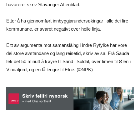
havarere, skriv Stavanger Aftenblad.
Etter å ha gjennomført innbyggjarundersøkingar i alle dei fire
kommunane, er svaret negativt over heile linja.
Eitt av argumenta mot samanslåing i indre Ryfylke har vore
dei store avstandane og lang reisetid, skriv avisa. Frå Sauda
tek det 50 minutt å køyre til Sand i Suldal, over timen til Ølen i
Vindafjord, og endå lengre til Etne. (©NPK)