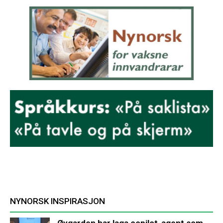
NYNORSK INSPIRASJON
Øygarden har laga copilot-agent som