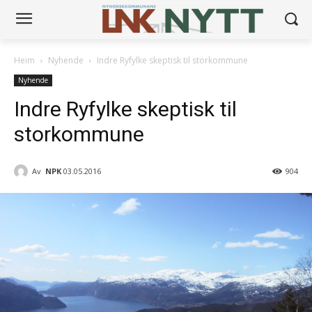
Heim
Nyhende
Indre Ryfylke skeptisk til storkommune
Nyhende
Indre Ryfylke skeptisk til
storkommune
Av
NPK
03.05.2016
904