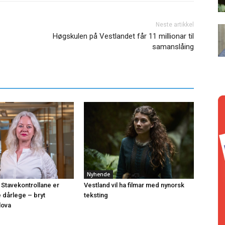
Neste artikkel
Høgskulen på Vestlandet får 11 millionar til
samanslåing
Nyhende
 Stavekontrollane er
Vestland vil ha filmar med nynorsk
e dårlege – bryt
teksting
lova