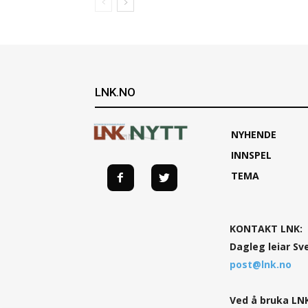
LNK.NO
NYHENDE
INNSPEL
TEMA
KONTAKT LNK:
Dagleg leiar Sv
post@lnk.no
Ved å bruka LNK