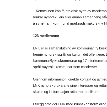
– Kommunen kan få praktisk nytte av medlemsk
brukar nynorsk i ein eller annan samanheng står
å syne fram kommunal marknadsmakt, skriv Hø
123 medlemmar
LNK er ei samanslutning av kommunar, fylkesko
fremje nynorsk språk og kultur i det offentleg
kommunar/fylkeskommunar og 17 interkommuna
språknøytrale kommunar som medlemer.
Gjennom informasjon, direkte kontakt og jaml
LNK nynorskbrukarane sine interesser og rettar n
skulen og i informasjon retta mot publikum.
I tillegg arbeider LNK med kunnskapsformidling,