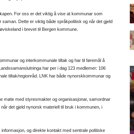
apen. For oss er det viktig å vise at kommunar som
 saman. Dette er viktig både språkpolitisk og når det gjeld
viskeland i brevet til Bergen kommune.
mmunar og interkommunale tiltak og har til føremål å
e. Landssamanslutninga har per i dag 123 medlemer: 106
le tiltak/regionråd. LNK har både nynorskkommunar og
ege møte med styresmakter og organisasjonar, samordnar
år det gjeld nynorsk materiell til bruk i kommunen, i
 informasjon, og direkte kontakt med sentrale politiske