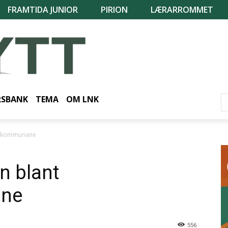
FRAMTIDA JUNIOR
PIRION
LÆRARROMMET
RSBANK
TEMA
OM LNK
rskkommunane
nn blant
ne
556