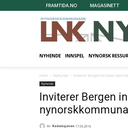
FRAMTIDA.NO
MAGASINETT
NYHENDE
INNSPEL
NYNORSK RESSU
Heim
Nyhende
Inviterer Bergen inn blant nyno
Nyhende
Inviterer Bergen i
nynorskkommuna
Av
Redaksjonen
17.06.2016