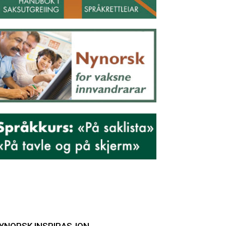
YNORSK INSPIRASJON