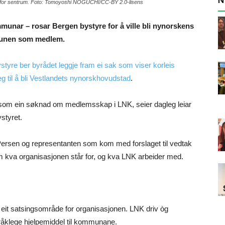
t for sentrum. Foto: Tomoyoshi NOGUCHI/CC-BY 2.0-lisens
nar – rosar Bergen bystyre for å ville bli nynorskens
mmunen som medlem.
styre ber byrådet leggje fram ei sak som viser korleis
 til å bli Vestlandets nynorskhovudstad
.
t som ein søknad om medlemsskap i LNK, seier dagleg leiar
styret.
 Persen og representanten som kom med forslaget til vedtak
om kva organisasjonen står for, og kva LNK arbeider med.
 eit satsingsområde for organisasjonen. LNK driv òg
råklege hjelpemiddel til kommunane.