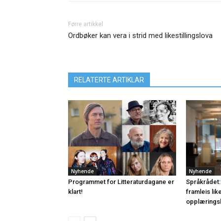
Førre artikkel
Ordbøker kan vera i strid med likestillingslova
RELATERTE ARTIKLAR
Nyhende
Nyhende
Programmet for Litteraturdagane er
Språkrådet:
klart!
framleis lik
opplærings