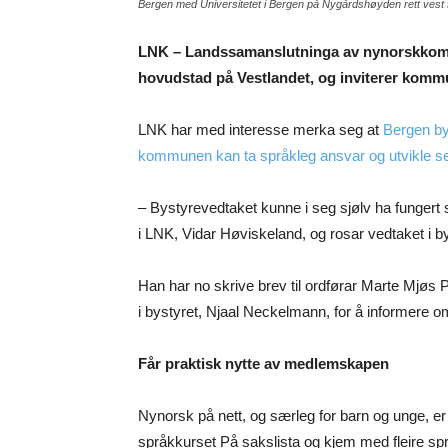
Bergen med Universitetet i Bergen på Nygårdshøyden rett ves
LNK – Landssamanslutninga av nynorskkommu
hovudstad på Vestlandet, og inviterer ko
LNK har med interesse merka seg at
Bergen by
kommunen kan ta språkleg ansvar og utvikle seg
– Bystyrevedtaket kunne i seg sjølv ha funger
i LNK, Vidar Høviskeland, og rosar vedtaket i by
Han har no skrive brev til ordførar Marte Mjøs
i bystyret, Njaal Neckelmann, for å informere 
Får praktisk nytte av medlemskapen
Nynorsk på nett, og særleg for barn og unge, er
språkkurset På sakslista og kjem med fleire sp