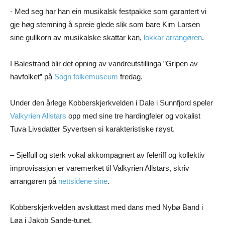
­- Med seg har han ein musikalsk festpakke som garantert vi
gje høg stemning å spreie glede slik som bare Kim Larsen
sine gullkorn av musikalske skattar kan,
lokkar arrangøren
.
I Balestrand blir det opning av vandreutstillinga ”Gripen av
havfolket” på
Sogn folkemuseum
fredag.
Under den årlege Kobberskjerkvelden i Dale i Sunnfjord speler
Valkyrien Allstars
opp med sine tre hardingfeler og vokalist
Tuva Livsdatter Syvertsen si karakteristiske røyst.
– Sjelfull og sterk vokal akkompagnert av feleriff og kollektiv
improvisasjon er varemerket til Valkyrien Allstars, skriv
arrangøren på
nettsidene sine
.
Kobberskjerkvelden avsluttast med dans med Nybø Band i
Løa i Jakob Sande-tunet.