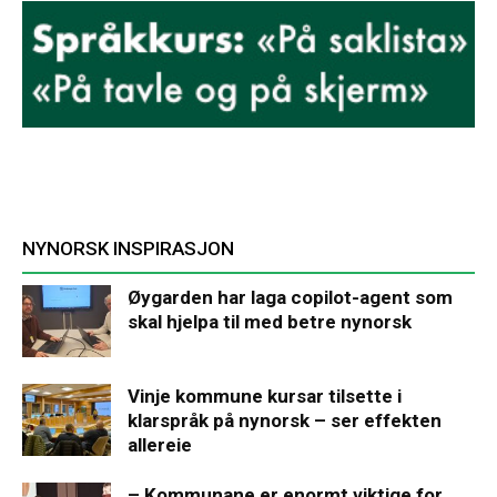
NYNORSK INSPIRASJON
Øygarden har laga copilot-agent som
skal hjelpa til med betre nynorsk
Vinje kommune kursar tilsette i
klarspråk på nynorsk – ser effekten
allereie
– Kommunane er enormt viktige for