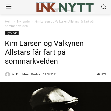
Heim
Nyhende
Kim Larsen og Valkyrien Allstars får fart på
sommarkvelden
Nyhende
Kim Larsen og Valkyrien
Allstars får fart på
sommarkvelden
Av
Elin Moen Karlsen
02.08.2011
872