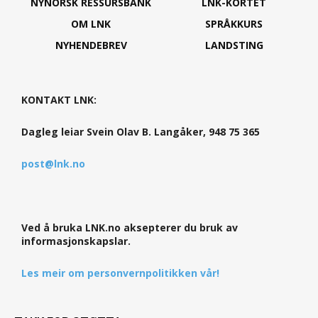
NYNORSK RESSURSBANK
LNK-KORTET
OM LNK
SPRÅKKURS
NYHENDEBREV
LANDSTING
KONTAKT LNK:
Dagleg leiar Svein Olav B. Langåker, 948 75 365
post@lnk.no
Ved å bruka LNK.no aksepterer du bruk av
informasjonskapslar.
Les meir om personvernpolitikken vår!