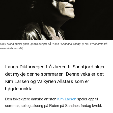
Kim Larsen speler gode, gamle songar på Ruten i Sandnes fredag. (Foto: Pressefoto frå
www.kimlarsen.dk)
Langs Diktarvegen frå Jæren til Sunnfjord skjer
det mykje denne sommaren. Denne veka er det
Kim Larsen og Valkyrien Allstars som er
høgdepunkta.
Den folkekjære danske artisten
Kim Larsen
speler opp til
sommar, sol og allsong på Ruten på Sandnes fredag kveld.