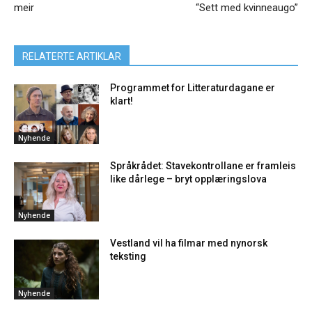
meir
“Sett med kvinneaugo”
RELATERTE ARTIKLAR
Programmet for Litteraturdagane er
klart!
Nyhende
Språkrådet: Stavekontrollane er framleis
like dårlege – bryt opplæringslova
Nyhende
Vestland vil ha filmar med nynorsk
teksting
Nyhende