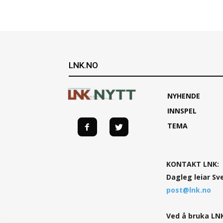
LNK.NO
NYHENDE
INNSPEL
TEMA
KONTAKT LNK:
Dagleg leiar Sv
post@lnk.no
Ved å bruka LNK