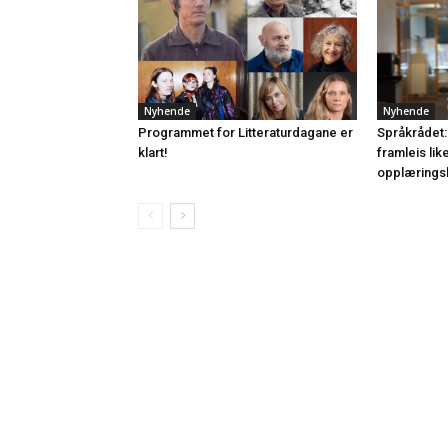
Nyhende
Nyhende
Programmet for Litteraturdagane er
Språkrådet:
klart!
framleis lik
opplærings