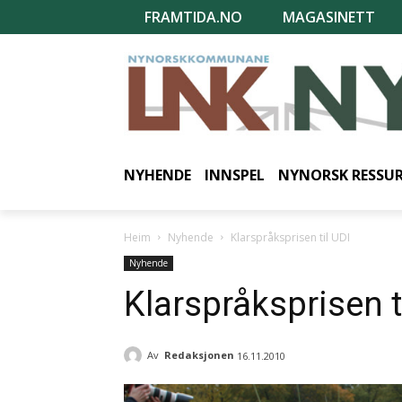
FRAMTIDA.NO
MAGASINETT
NYHENDE
INNSPEL
NYNORSK RESSU
Heim
Nyhende
Klarspråksprisen til UDI
Nyhende
Klarspråksprisen t
Av
Redaksjonen
16.11.2010