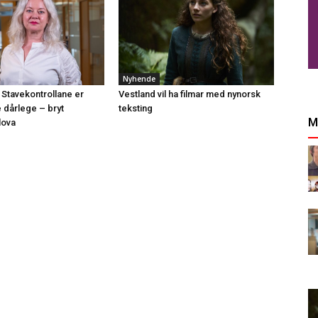
Nyhende
 Stavekontrollane er
Vestland vil ha filmar med nynorsk
e dårlege – bryt
teksting
M
lova