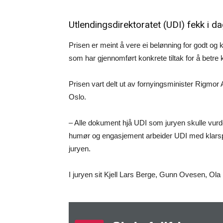
Utlendingsdirektoratet (UDI) fekk i d
Prisen er meint å vere ei belønning for godt og kl
som har gjennomført konkrete tiltak for å bet
Prisen vart delt ut av fornyingsminister Rigmor
Oslo.
– Alle dokument hjå UDI som juryen skulle vurde
humør og engasjement arbeider UDI med klarsp
juryen.
I juryen sit Kjell Lars Berge, Gunn Ovesen, Ola