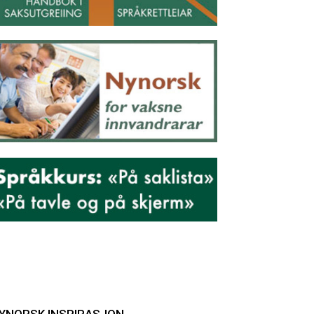
YNORSK INSPIRASJON