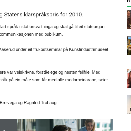
ag Statens klarspråkspris for 2010.
art språk i statforsvaltninga og skal gå til eit statsorgan
re kommunikasjonen med publikum.
 Aaserud under eit frukostseminar på Kunstindustrimuseet i
re var velskrivne, forståelege og nesten feilfrie. Med
råk på ein måte som får med alle medarbeidarane, seier
 Breivega og Ragnfrid Trohaug.