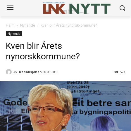
Heim
Nyhende
Kven blir Årets nynorskkommune?
Nyhende
Kven blir Årets
nynorskkommune?
Av
Redaksjonen
30.08.2013
573