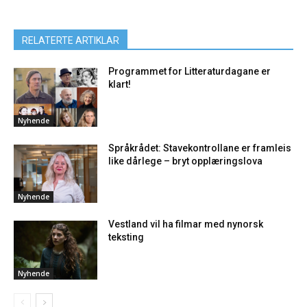
RELATERTE ARTIKLAR
Programmet for Litteraturdagane er
klart!
Nyhende
Språkrådet: Stavekontrollane er framleis
like dårlege – bryt opplæringslova
Nyhende
Vestland vil ha filmar med nynorsk
teksting
Nyhende