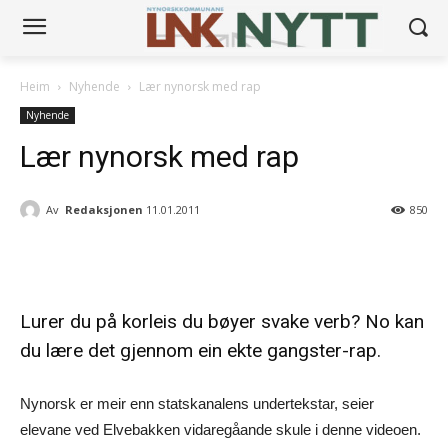
Heim
Nyhende
Lær nynorsk med rap
Nyhende
Lær nynorsk med rap
Av
Redaksjonen
11.01.2011
850
Lurer du på korleis du bøyer svake verb? No kan
du lære det gjennom ein ekte gangster-rap.
Nynorsk er meir enn statskanalens undertekstar, seier
elevane ved Elvebakken vidaregåande skule i denne videoen.