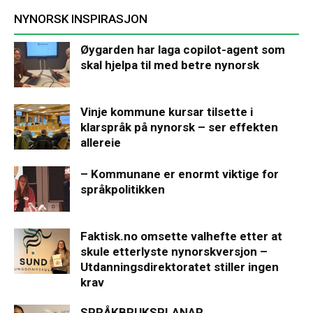
NYNORSK INSPIRASJON
Øygarden har laga copilot-agent som
skal hjelpa til med betre nynorsk
Vinje kommune kursar tilsette i
klarspråk på nynorsk – ser effekten
allereie
– Kommunane er enormt viktige for
språkpolitikken
Faktisk.no omsette valhefte etter at
skule etterlyste nynorskversjon –
Utdanningsdirektoratet stiller ingen
krav
SPRÅKBRUKSPLANAR