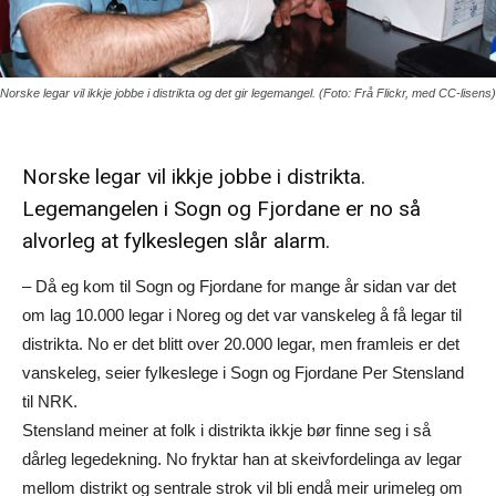
Norske legar vil ikkje jobbe i distrikta og det gir legemangel. (Foto: Frå Flickr, med CC-lisens)
Norske legar vil ikkje jobbe i distrikta.
Legemangelen i Sogn og Fjordane er no så
alvorleg at fylkeslegen slår alarm.
– Då eg kom til Sogn og Fjordane for mange år sidan var det
om lag 10.000 legar i Noreg og det var vanskeleg å få legar til
distrikta. No er det blitt over 20.000 legar, men framleis er det
vanskeleg, seier fylkeslege i Sogn og Fjordane Per Stensland
til NRK.
Stensland meiner at folk i distrikta ikkje bør finne seg i så
dårleg legedekning. No fryktar han at skeivfordelinga av legar
mellom distrikt og sentrale strok vil bli endå meir urimeleg om