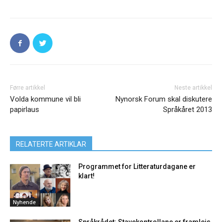
Førre artikkel
Neste artikkel
Volda kommune vil bli
Nynorsk Forum skal diskutere
papirlaus
Språkåret 2013
RELATERTE ARTIKLAR
Programmet for Litteraturdagane er
klart!
Nyhende
Språkrådet: Stavekontrollane er framleis