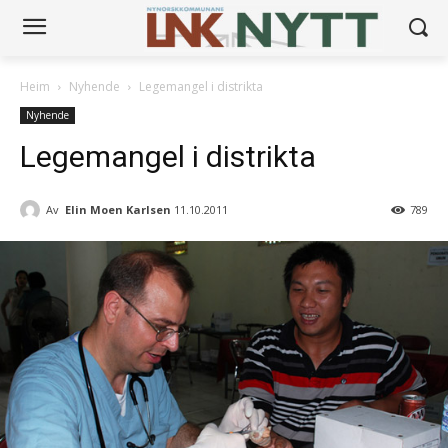
Heim
Nyhende
Legemangel i distrikta
Nyhende
Legemangel i distrikta
Av
Elin Moen Karlsen
11.10.2011
789