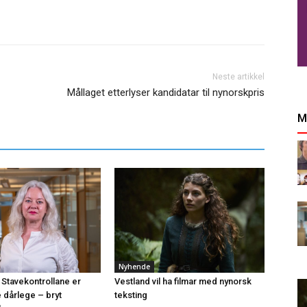
Neste artikkel
Mållaget etterlyser kandidatar til nynorskpris
M
Nyhende
 Stavekontrollane er
Vestland vil ha filmar med nynorsk
e dårlege – bryt
teksting