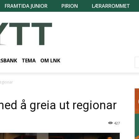
FRAMTIDA JUNIOR
PIRION
LÆRARROMMET
RSBANK
TEMA
OM LNK
regionar
med å greia ut regionar
427