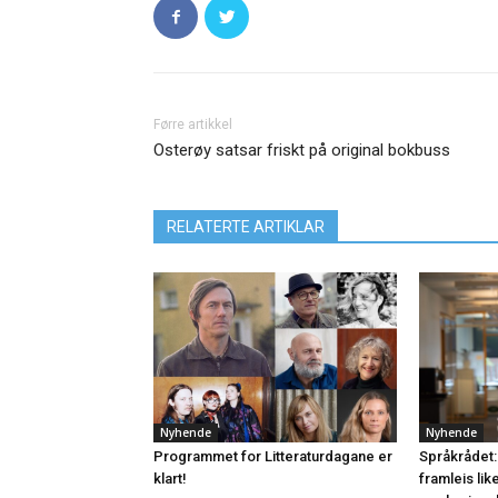
Førre artikkel
Osterøy satsar friskt på original bokbuss
RELATERTE ARTIKLAR
Nyhende
Nyhende
Programmet for Litteraturdagane er
Språkrådet:
klart!
framleis lik