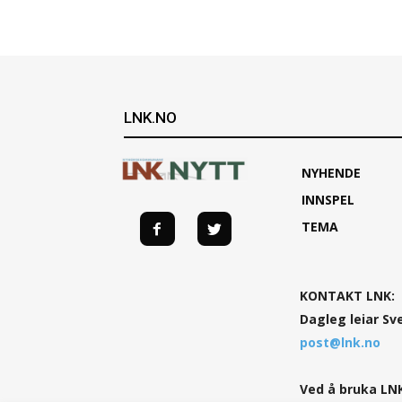
LNK.NO
NYHENDE
INNSPEL
TEMA
KONTAKT LNK:
Dagleg leiar Sv
post@lnk.no
Ved å bruka LNK