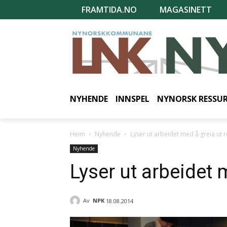
FRAMTIDA.NO
MAGASINETT
NYHENDE
INNSPEL
NYNORSK RESSU
Heim
Nyhende
Lyser ut arbeidet med å greia ut 
Nyhende
Lyser ut arbeidet 
Av
NPK
18.08.2014