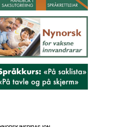
YNORSK INSPIRASJON