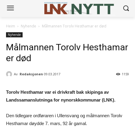
Heim
Nyhende
Målmannen Torolv Hesthamar er død
Nyhende
Målmannen Torolv Hesthamar
er død
Av
Redaksjonen
09.03.2017
1159
Torolv Hesthamar var ei drivkraft bak skipinga av
Landssamanslutninga for nynorskkommunar (LNK).
Den tidlegare ordføraren i Ullensvang og målmannen Torolv
Hesthamar døydde 7. mars, 92 år gamal.