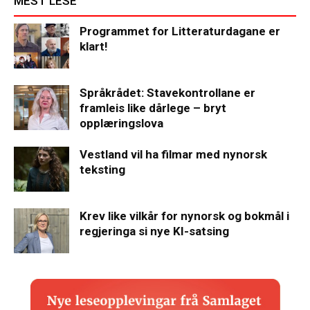
MEST LESE
Programmet for Litteraturdagane er
klart!
Språkrådet: Stavekontrollane er
framleis like dårlege – bryt
opplæringslova
Vestland vil ha filmar med nynorsk
teksting
Krev like vilkår for nynorsk og bokmål i
regjeringa si nye KI-satsing