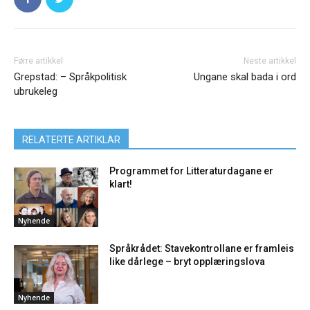
Førre artikkel
Neste artikkel
Grepstad: – Språkpolitisk
Ungane skal bada i ord
ubrukeleg
RELATERTE ARTIKLAR
Programmet for Litteraturdagane er
klart!
Nyhende
Språkrådet: Stavekontrollane er framleis
like dårlege – bryt opplæringslova
Nyhende