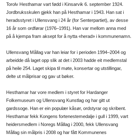
Torolv Hesthamar vart fødd i Kinsarvik 6. september 1924.
Jordbruksskulen gjekk han på Hesthamar i 1943. Han sat i
heradsstyret i Ullensvang i 24 år (for Senterpartiet), av desse
16 år som ordførar (1976–1991). Han var mellom anna med
på å kjempa fram aksept for å nytta «herad» i kommunenamn.
Ullensvang Mållag var han leiar for i perioden 1994–2004 og
arbeidde då laget opp slik at det i 2003 hadde eit medlemstal
på heile 254. Laget skipa til møte, konsertar og utstillingar,
delte ut målprisar og gav ut bøker.
Hesthamar har vore medlem i styret for Hardanger
Folkemuseum og Ullensvang Kunstlag og har gitt ut
gardssoge. Han er ein populær kåsør, ordstyrar og skribent.
Hesthamar fekk Kongens fortenestemedalje i gull i 1999, vart
heidersmedlem i Noregs Mållag i 2000, fekk Ullensvang
Mållag sin målpris i 2008 og har fått Kommunenes