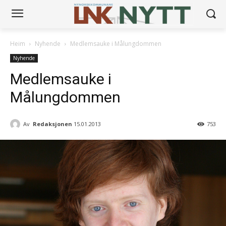
Heim
Nyhende
Medlemsauke i Målungdommen
Nyhende
Medlemsauke i
Målungdommen
Av
Redaksjonen
15.01.2013
753