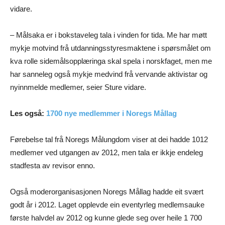
vidare.
– Målsaka er i bokstaveleg tala i vinden for tida. Me har møtt
mykje motvind frå utdanningsstyresmaktene i spørsmålet om
kva rolle sidemålsopplæringa skal spela i norskfaget, men me
har sanneleg også mykje medvind frå vervande aktivistar og
nyinnmelde medlemer, seier Sture vidare.
Les også:
1700 nye medlemmer i Noregs Mållag
Førebelse tal frå Noregs Målungdom viser at dei hadde 1012
medlemer ved utgangen av 2012, men tala er ikkje endeleg
stadfesta av revisor enno.
Også moderorganisasjonen Noregs Mållag hadde eit svært
godt år i 2012. Laget opplevde ein eventyrleg medlemsauke
første halvdel av 2012 og kunne glede seg over heile 1 700