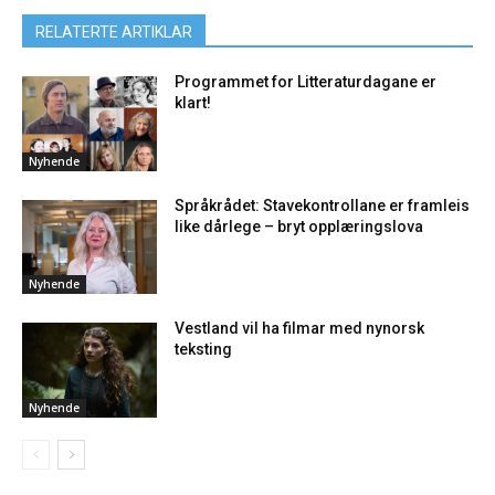
RELATERTE ARTIKLAR
Programmet for Litteraturdagane er
klart!
Nyhende
Språkrådet: Stavekontrollane er framleis
like dårlege – bryt opplæringslova
Nyhende
Vestland vil ha filmar med nynorsk
teksting
Nyhende