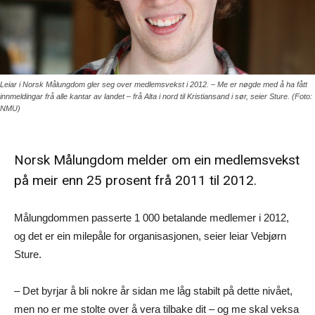
Leiar i Norsk Målungdom gler seg over medlemsvekst i 2012. – Me er nøgde med å ha fått
innmeldingar frå alle kantar av landet – frå Alta i nord til Kristiansand i sør, seier Sture. (Foto:
NMU)
Norsk Målungdom melder om ein medlemsvekst
på meir enn 25 prosent frå 2011 til 2012.
Målungdommen passerte 1 000 betalande medlemer i 2012,
og det er ein milepåle for organisasjonen, seier leiar Vebjørn
Sture.
– Det byrjar å bli nokre år sidan me låg stabilt på dette nivået,
men no er me stolte over å vera tilbake dit – og me skal veksa