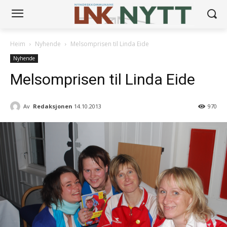
Heim
Nyhende
Melsomprisen til Linda Eide
Nyhende
Melsomprisen til Linda Eide
Av
Redaksjonen
14.10.2013
970