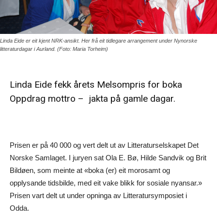
Linda Eide er eit kjent NRK-ansikt. Her frå eit tidlegare arrangement under Nynorske
litteraturdagar i Aurland. (Foto: Maria Torheim)
Linda Eide fekk årets Melsompris for boka
Oppdrag mottro – jakta på gamle dagar.
Prisen er på 40 000 og vert delt ut av Litteraturselskapet Det
Norske Samlaget. I juryen sat Ola E. Bø, Hilde Sandvik og Brit
Bildøen, som meinte at «boka (er) eit morosamt og
opplysande tidsbilde, med eit vake blikk for sosiale nyansar.»
Prisen vart delt ut under opninga av Litteratursymposiet i
Odda.