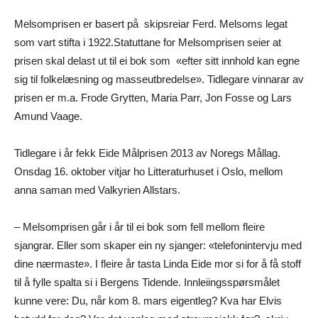
Melsomprisen er basert på skipsreiar Ferd. Melsoms legat
som vart stifta i 1922.Statuttane for Melsomprisen seier at
prisen skal delast ut til ei bok som «efter sitt innhold kan egne
sig til folkelæsning og masseutbredelse». Tidlegare vinnarar av
prisen er m.a. Frode Grytten, Maria Parr, Jon Fosse og Lars
Amund Vaage.
Tidlegare i år fekk Eide Målprisen 2013 av Noregs Mållag.
Onsdag 16. oktober vitjar ho Litteraturhuset i Oslo, mellom
anna saman med Valkyrien Allstars.
– Melsomprisen går i år til ei bok som fell mellom fleire
sjangrar. Eller som skaper ein ny sjanger: «telefonintervju med
dine nærmaste». I fleire år tasta Linda Eide mor si for å få stoff
til å fylle spalta si i Bergens Tidende. Innleiingsspørsmålet
kunne vere: Du, når kom 8. mars eigentleg? Kva har Elvis