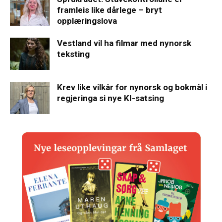
framleis like dårlege – bryt
opplæringslova
Vestland vil ha filmar med nynorsk
teksting
Krev like vilkår for nynorsk og bokmål i
regjeringa si nye KI-satsing