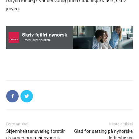
betydd for deg? Var det vanleg med straumsjokk før?, skriv
juryen.
Førre artikkel
Neste artikkel
Skjønnheitsansvarleg forstår
Glad for satsing på nynorske
draumen om meir nynorsk
lettlesbøker