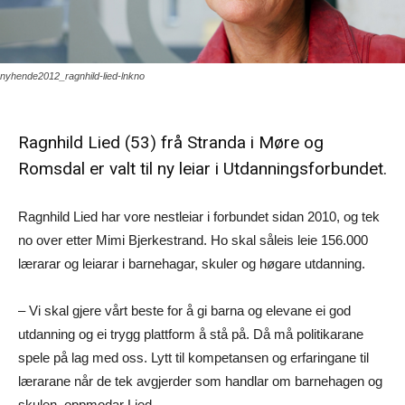
nyhende2012_ragnhild-lied-lnkno
Ragnhild Lied (53) frå Stranda i Møre og
Romsdal er valt til ny leiar i Utdanningsforbundet.
Ragnhild Lied har vore nestleiar i forbundet sidan 2010, og tek
no over etter Mimi Bjerkestrand. Ho skal såleis leie 156.000
lærarar og leiarar i barnehagar, skuler og høgare utdanning.
– Vi skal gjere vårt beste for å gi barna og elevane ei god
utdanning og ei trygg plattform å stå på. Då må politikarane
spele på lag med oss. Lytt til kompetansen og erfaringane til
lærarane når de tek avgjerder som handlar om barnehagen og
skulen, oppmodar Lied.