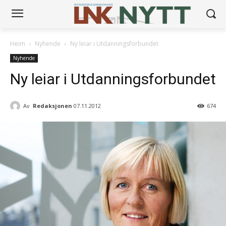
Heim
Nyhende
Ny leiar i Utdanningsforbundet
Nyhende
Ny leiar i Utdanningsforbundet
Av
Redaksjonen
07.11.2012
674