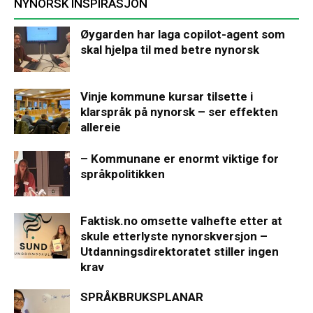
NYNORSK INSPIRASJON
Øygarden har laga copilot-agent som
skal hjelpa til med betre nynorsk
Vinje kommune kursar tilsette i
klarspråk på nynorsk – ser effekten
allereie
– Kommunane er enormt viktige for
språkpolitikken
Faktisk.no omsette valhefte etter at
skule etterlyste nynorskversjon –
Utdanningsdirektoratet stiller ingen
krav
SPRÅKBRUKSPLANAR