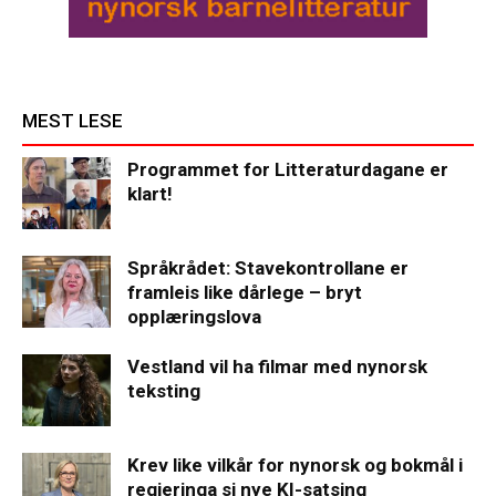
MEST LESE
Programmet for Litteraturdagane er
klart!
Språkrådet: Stavekontrollane er
framleis like dårlege – bryt
opplæringslova
Vestland vil ha filmar med nynorsk
teksting
Krev like vilkår for nynorsk og bokmål i
regjeringa si nye KI-satsing