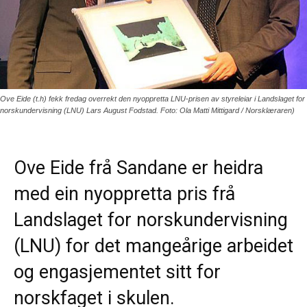
Ove Eide (t.h) fekk fredag overrekt den nyoppretta LNU-prisen av styreleiar i Landslaget for
norskundervisning (LNU) Lars August Fodstad. Foto: Ola Matti Mittigard / Norsklæraren)
Ove Eide frå Sandane er heidra
med ein nyoppretta pris frå
Landslaget for norskundervisning
(LNU) for det mangeårige arbeidet
og engasjementet sitt for
norskfaget i skulen.