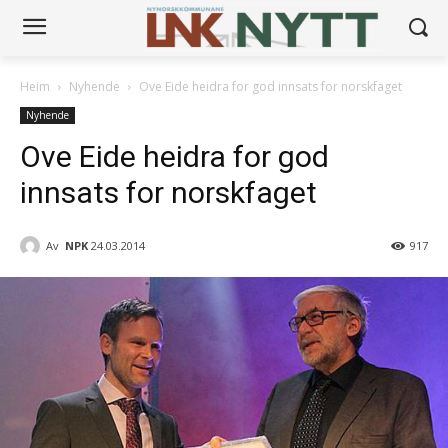
Heim
Nyhende
Ove Eide heidra for god innsats for norskfaget
Nyhende
Ove Eide heidra for god
innsats for norskfaget
Av
NPK
24.03.2014
917