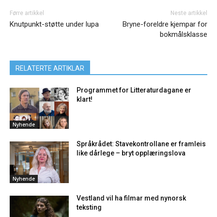
Førre artikkel
Neste artikkel
Knutpunkt-støtte under lupa
Bryne-foreldre kjempar for
bokmålsklasse
RELATERTE ARTIKLAR
Programmet for Litteraturdagane er
klart!
Nyhende
Språkrådet: Stavekontrollane er framleis
like dårlege – bryt opplæringslova
Nyhende
Vestland vil ha filmar med nynorsk
teksting