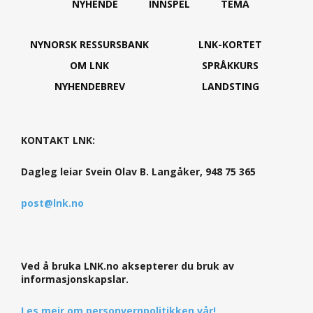
NYHENDE
INNSPEL
TEMA
NYNORSK RESSURSBANK
LNK-KORTET
OM LNK
SPRÅKKURS
NYHENDEBREV
LANDSTING
KONTAKT LNK:
Dagleg leiar Svein Olav B. Langåker, 948 75 365
post@lnk.no
Ved å bruka LNK.no aksepterer du bruk av
informasjonskapslar.
Les meir om personvernpolitikken vår!