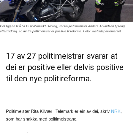
Det ligg an til å bli 12 politidistrikt i Noreg, varsla justisminister Anders Anundsen tysdag
ettermiddag. To av tre politimeistrar er positive til reforma. Foto: Justisdepartementet
17 av 27 politimeistrar svarar at
dei er positive eller delvis positive
til den nye politireforma.
Politimeister Rita Kilvær i Telemark er ein av dei, skriv
NRK
,
som har snakka med politimeistrane.