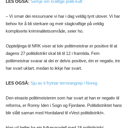
LES OGSÅ:
Semje om kraftige politi-kutt
– Vi smør dei ressursane vi har i dag veldig tynt utover. Vi har
behov for å bli sterkare og meir slagkraftige på veldig
kompliserte kriminalitetsområde, seier ho.
Oppteljinga til NRK viser at tolv politimeistrar er positive til at
dagens 27 politidistrikt skal bli til 12 i framtida. Fem
politimeistrar svarar at dei er delvis positive, éin er negativ, tre
har svart uklart, medan to ikkje har svart.
LES OGSÅ:
Sju av ti fryktar terrorangrep i Noreg
Den einaste politimeisteren som har svart at han er negativ til
reforma, er Ronny Iden i Sogn og Fjordane. Politidistriktet hans
blir slått saman med Hordaland til «Vest politidistrikt».
Han vil heller ha ein fylkesmodell med 18 politidistrikt.