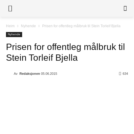
Heim
Nyhende
Prisen for offentleg målbruk til Stein Torleif Bjella
Nyhende
Prisen for offentleg målbruk til
Stein Torleif Bjella
Av
Redaksjonen
05.06.2015
634