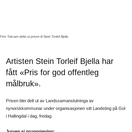
Finn Tokvam delte ut prisen til Stein Torleif Bjella.
Artisten Stein Torleif Bjella har
fått «Pris for god offentleg
målbruk».
Prisen blei delt ut av Landssamanslutninga av
nynorskkommunar under organisasjonen sitt Landsting på Gol
i Hallingdal i dag, fredag.
Juryen si grunngjeving: