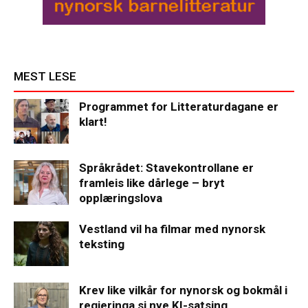
MEST LESE
Programmet for Litteraturdagane er
klart!
Språkrådet: Stavekontrollane er
framleis like dårlege – bryt
opplæringslova
Vestland vil ha filmar med nynorsk
teksting
Krev like vilkår for nynorsk og bokmål i
regjeringa si nye KI-satsing