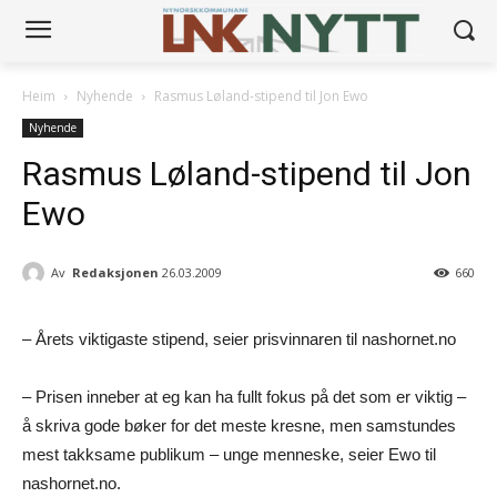
Heim
Nyhende
Rasmus Løland-stipend til Jon Ewo
Nyhende
Rasmus Løland-stipend til Jon
Ewo
Av
Redaksjonen
26.03.2009
660
– Årets viktigaste stipend, seier prisvinnaren til nashornet.no
– Prisen inneber at eg kan ha fullt fokus på det som er viktig –
å skriva gode bøker for det meste kresne, men samstundes
mest takksame publikum – unge menneske, seier Ewo til
nashornet.no.