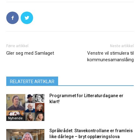
Førre artikkel
Neste artikkel
Gler seg med Samlaget
Venstre vil stimulera til
kommunesamanslåing
RELATERTE ARTIKLAR
Programmet for Litteraturdagane er
klart!
Nyhende
Språkrådet: Stavekontrollane er framleis
like dårlege – bryt opplæringslova