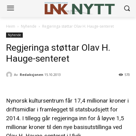
Heim
Nyhende
Regjeringa støttar Olav H. Hauge-senteret
Nyhende
Regjeringa støttar Olav H.
Hauge-senteret
Av
Redaksjonen
15.10.2013
570
Nynorsk kultursentrum får 17,4 millionar kroner i
driftsmidlar i framlegget til statsbudsjett for
2014. I tillegg går regjeringa inn for å løyve 1,5
millionar kroner til den nye basisutstillinga ved
Olav H. Hauge-senteret i Ulvik.