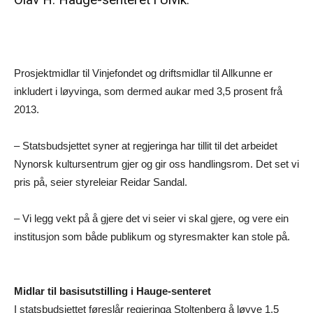
Prosjektmidlar til Vinjefondet og driftsmidlar til Allkunne er
inkludert i løyvinga, som dermed aukar med 3,5 prosent frå
2013.
– Statsbudsjettet syner at regjeringa har tillit til det arbeidet
Nynorsk kultursentrum gjer og gir oss handlingsrom. Det set vi
pris på, seier styreleiar Reidar Sandal.
– Vi legg vekt på å gjere det vi seier vi skal gjere, og vere ein
institusjon som både publikum og styresmakter kan stole på.
Midlar til basisutstilling i Hauge-senteret
I statsbudsjettet føreslår regjeringa Stoltenberg å løyve 1,5