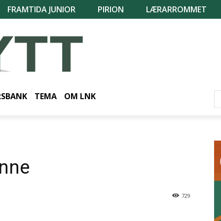
FRAMTIDA JUNIOR
PIRION
LÆRARROMMET
RSBANK
TEMA
OM LNK
unne
729