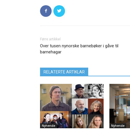
Førre artikkel
Over tusen nynorske barnebøker i gåve til
barnehagar
RELATERTE ARTIKLAR
Nyhende
Nyhende