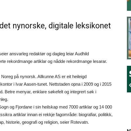
 det nynorske, digitale leksikonet
, seier ansvarleg redaktør og dagleg leiar Audhild
iserte rekordmange artiklar og nådde rekordmange lesarar.
i Noreg på nynorsk. Allkunne AS er eit heileigd
ontor i Ivar Aasen-tunet. Nettstaden opna i 2009 og i 2015
. Betre menyar, enklare søkefelt og integrert søk i
nleg.
 Sogn og Fjordane i sin heilskap med 7000 artiklar og 14 000
ssikra artiklar innan ei rekkje fagområde: biografiar, politikk,
p, historie, geografi og religion, seier Rotevatn.
N