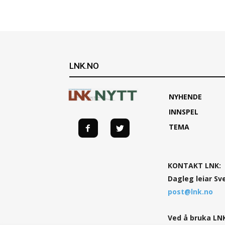
LNK.NO
NYHENDE
INNSPEL
TEMA
KONTAKT LNK:
Dagleg leiar Sv
post@lnk.no
Ved å bruka LNK