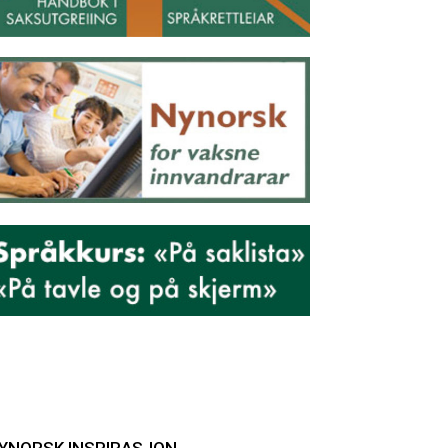
YNORSK INSPIRASJON