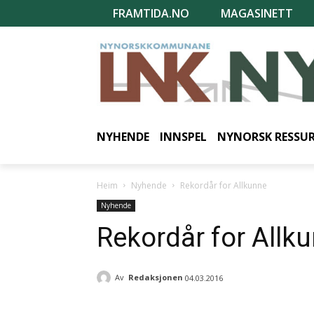
FRAMTIDA.NO
MAGASINETT
NYHENDE
INNSPEL
NYNORSK RESSU
Heim
Nyhende
Rekordår for Allkunne
Nyhende
Rekordår for Allk
Av
Redaksjonen
04.03.2016