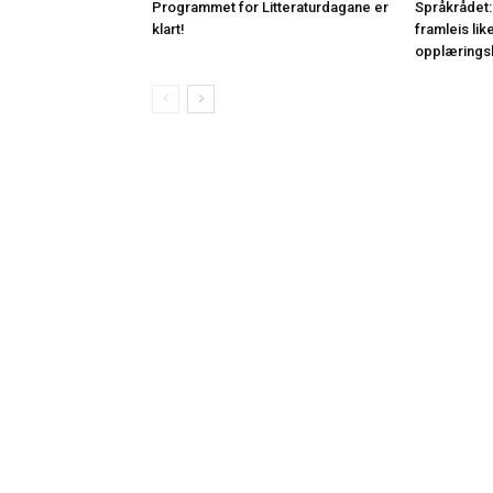
Programmet for Litteraturdagane er
Språkrådet:
klart!
framleis lik
opplærings