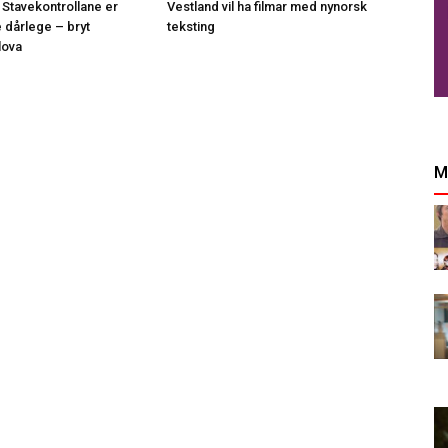
 Stavekontrollane er
Vestland vil ha filmar med nynorsk
e dårlege – bryt
teksting
lova
M