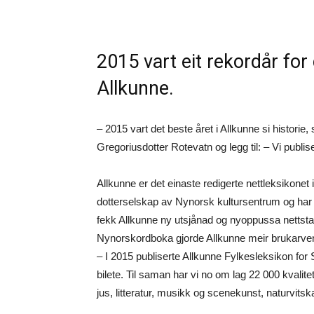
2015 vart eit rekordår for
Allkunne.
– 2015 vart det beste året i Allkunne si historie
Gregoriusdotter Rotevatn og legg til: – Vi publ
Allkunne er det einaste redigerte nettleksikonet 
dotterselskap av Nynorsk kultursentrum og har k
fekk Allkunne ny utsjånad og nyoppussa nettstad
Nynorskordboka gjorde Allkunne meir brukarve
– I 2015 publiserte Allkunne Fylkesleksikon for
bilete. Til saman har vi no om lag 22 000 kvalitet
jus, litteratur, musikk og scenekunst, naturvitska