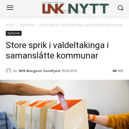
Heim
Nyhende
Store sprik i valdeltakinga i samanslåtte kommunar
Nyhende
Store sprik i valdeltakinga i
samanslåtte kommunar
Av
NPK-Margunn Sundfjord
10.09.2019
909