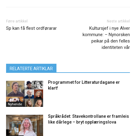
Førre artikkel
Neste artikkel
Sp kan få flest ordførarar
Kultursjef i nye Alver
kommune: – Nynorsken
peikar på den felles
identiteten vår
RELATERTE ARTIKLAR
Programmet for Litteraturdagane er
klart!
Nyhende
Språkrådet: Stavekontrollane er framleis
like dårlege – bryt opplæringslova