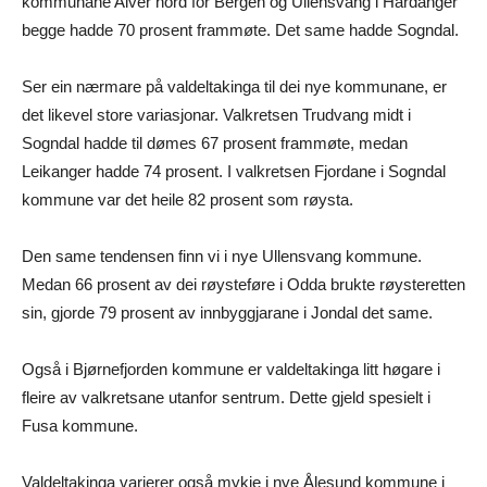
kommunane Alver nord for Bergen og Ullensvang i Hardanger
begge hadde 70 prosent frammøte. Det same hadde Sogndal.
Ser ein nærmare på valdeltakinga til dei nye kommunane, er
det likevel store variasjonar. Valkretsen Trudvang midt i
Sogndal hadde til dømes 67 prosent frammøte, medan
Leikanger hadde 74 prosent. I valkretsen Fjordane i Sogndal
kommune var det heile 82 prosent som røysta.
Den same tendensen finn vi i nye Ullensvang kommune.
Medan 66 prosent av dei røysteføre i Odda brukte røysteretten
sin, gjorde 79 prosent av innbyggjarane i Jondal det same.
Også i Bjørnefjorden kommune er valdeltakinga litt høgare i
fleire av valkretsane utanfor sentrum. Dette gjeld spesielt i
Fusa kommune.
Valdeltakinga varierer også mykje i nye Ålesund kommune i