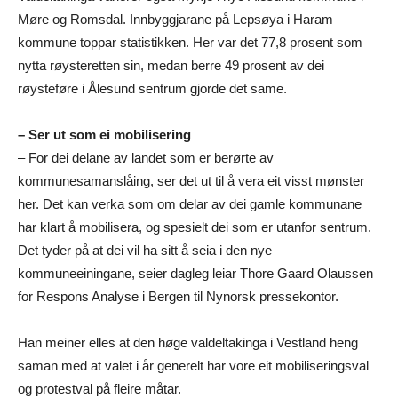
Møre og Romsdal. Innbyggjarane på Lepsøya i Haram
kommune toppar statistikken. Her var det 77,8 prosent som
nytta røysteretten sin, medan berre 49 prosent av dei
røysteføre i Ålesund sentrum gjorde det same.
– Ser ut som ei mobilisering
– For dei delane av landet som er berørte av
kommunesamanslåing, ser det ut til å vera eit visst mønster
her. Det kan verka som om delar av dei gamle kommunane
har klart å mobilisera, og spesielt dei som er utanfor sentrum.
Det tyder på at dei vil ha sitt å seia i den nye
kommuneeiningane, seier dagleg leiar Thore Gaard Olaussen
for Respons Analyse i Bergen til Nynorsk pressekontor.
Han meiner elles at den høge valdeltakinga i Vestland heng
saman med at valet i år generelt har vore eit mobiliseringsval
og protestval på fleire måtar.