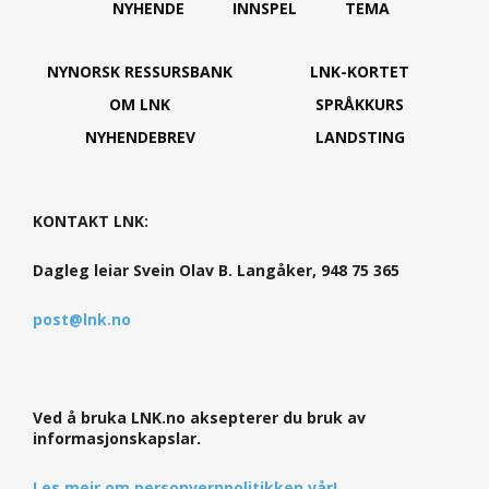
NYHENDE
INNSPEL
TEMA
NYNORSK RESSURSBANK
LNK-KORTET
OM LNK
SPRÅKKURS
NYHENDEBREV
LANDSTING
KONTAKT LNK:
Dagleg leiar Svein Olav B. Langåker, 948 75 365
post@lnk.no
Ved å bruka LNK.no aksepterer du bruk av
informasjonskapslar.
Les meir om personvernpolitikken vår!