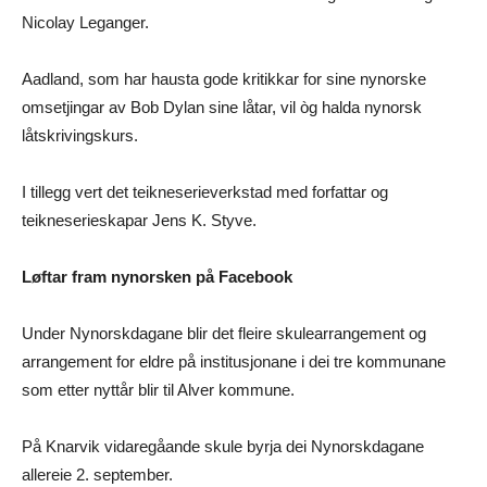
Nicolay Leganger.
Aadland, som har hausta gode kritikkar for sine nynorske
omsetjingar av Bob Dylan sine låtar, vil òg halda nynorsk
låtskrivingskurs.
I tillegg vert det teikneserieverkstad med forfattar og
teikneserieskapar Jens K. Styve.
Løftar fram nynorsken på Facebook
Under Nynorskdagane blir det fleire skulearrangement og
arrangement for eldre på institusjonane i dei tre kommunane
som etter nyttår blir til Alver kommune.
På Knarvik vidaregåande skule byrja dei Nynorskdagane
allereie 2. september.