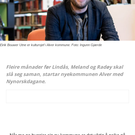
Eirik Bouwer Utne er kultursjef i Alver kommune. Foto: Ingunn Gjærde
Fleire månader før Lindås, Meland og Radøy skal
slå seg saman, startar nyekommunen Alver med
Nynorskdagane.