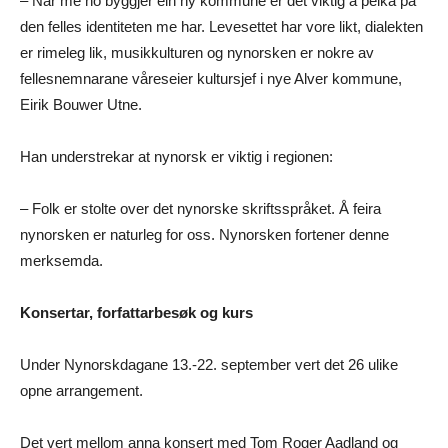
– Når me no byggjer ein ny kommune er det viktig å peika på
den felles identiteten me har. Levesettet har vore likt, dialekten
er rimeleg lik, musikkulturen og nynorsken er nokre av
fellesnemnarane våreseier kultursjef i nye Alver kommune,
Eirik Bouwer Utne.
Han understrekar at nynorsk er viktig i regionen:
– Folk er stolte over det nynorske skriftsspråket. Å feira
nynorsken er naturleg for oss. Nynorsken fortener denne
merksemda.
Konsertar, forfattarbesøk og kurs
Under Nynorskdagane 13.-22. september vert det 26 ulike
opne arrangement.
Det vert mellom anna konsert med Tom Roger Aadland og