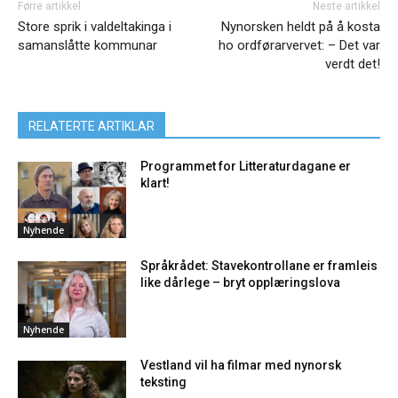
Førre artikkel
Neste artikkel
Store sprik i valdeltakinga i
Nynorsken heldt på å kosta
samanslåtte kommunar
ho ordførarvervet: – Det var
verdt det!
RELATERTE ARTIKLAR
Programmet for Litteraturdagane er
klart!
Nyhende
Språkrådet: Stavekontrollane er framleis
like dårlege – bryt opplæringslova
Nyhende
Vestland vil ha filmar med nynorsk
teksting