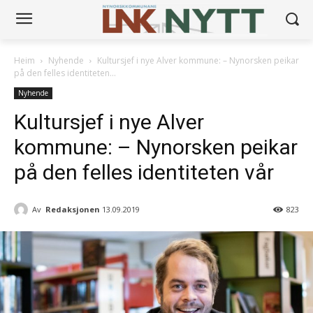
Heim
Nyhende
Kultursjef i nye Alver kommune: – Nynorsken peikar
på den felles identiteten...
Nyhende
Kultursjef i nye Alver
kommune: – Nynorsken peikar
på den felles identiteten vår
Av
Redaksjonen
13.09.2019
823