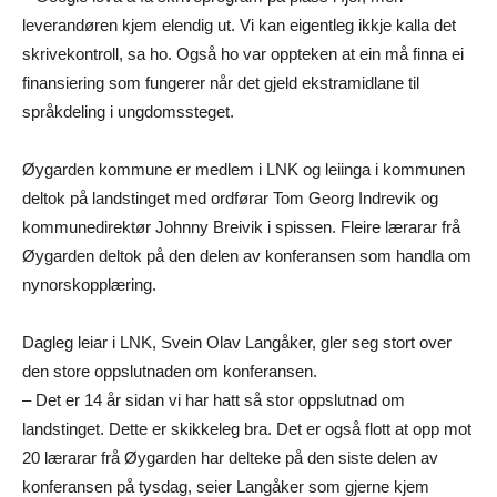
leverandøren kjem elendig ut. Vi kan eigentleg ikkje kalla det
skrivekontroll, sa ho. Også ho var oppteken at ein må finna ei
finansiering som fungerer når det gjeld ekstramidlane til
språkdeling i ungdomssteget.
Øygarden kommune er medlem i LNK og leiinga i kommunen
deltok på landstinget med ordførar Tom Georg Indrevik og
kommunedirektør Johnny Breivik i spissen. Fleire lærarar frå
Øygarden deltok på den delen av konferansen som handla om
nynorskopplæring.
Dagleg leiar i LNK, Svein Olav Langåker, gler seg stort over
den store oppslutnaden om konferansen.
– Det er 14 år sidan vi har hatt så stor oppslutnad om
landstinget. Dette er skikkeleg bra. Det er også flott at opp mot
20 lærarar frå Øygarden har delteke på den siste delen av
konferansen på tysdag, seier Langåker som gjerne kjem