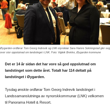
Øygarden-ordførar Tom Georg Indrevik og LNK-styreleiar Sara Hamre Sekkingstad gler seg
over stor oppslutnad om landstinget i LNK. Foto: Vigleik Brekke, Øygarden kommune
Det er 14 år sidan det har vore så god oppslutnad om
landstinget som dette året. Totalt har 114 deltatt på
landstinget i Øygarden.
Tysdag ønskte ordførar Tom Georg Indrevik landstinget i
Landssamanslutninga av nynorskkommunar (LNK) velkomen
til Panorama Hotell & Resort.