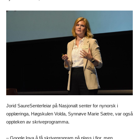
Jorid Saure
Senterleiar på Nasjonalt senter for nynorsk i
opplæringa, Høgskulen Volda, Synnøve Marie Sætre, var også
oppteken av skriveprogramma.
– Google lova å få skriveprogram på plass i fjor, men