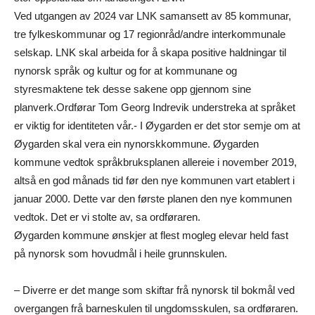
Ved utgangen av 2024 var LNK samansett av 85 kommunar,
tre fylkeskommunar og 17 regionråd/andre interkommunale
selskap. LNK skal arbeida for å skapa positive haldningar til
nynorsk språk og kultur og for at kommunane og
styresmaktene tek desse sakene opp gjennom sine
planverk.Ordførar Tom Georg Indrevik understreka at språket
er viktig for identiteten vår.- I Øygarden er det stor semje om at
Øygarden skal vera ein nynorskkommune. Øygarden
kommune vedtok språkbruksplanen allereie i november 2019,
altså en god månads tid før den nye kommunen vart etablert i
januar 2000. Dette var den første planen den nye kommunen
vedtok. Det er vi stolte av, sa ordføraren.
Øygarden kommune ønskjer at flest mogleg elevar held fast
på nynorsk som hovudmål i heile grunnskulen.
– Diverre er det mange som skiftar frå nynorsk til bokmål ved
overgangen frå barneskulen til ungdomsskulen, sa ordføraren.