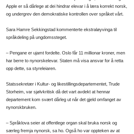
Apple er så dårlege at dei hindrar elevar i å læra korrekt norsk,
og undergrev den demokratiske kontrollen over språket vårt.
Sara Hamre Sekkingstad kommenterte ekstraløyvinga til
språkdeling på ungdomssteget.
– Pengane er ujamt fordelte. Oslo får 11 millionar kroner, men
har berre to nynorskelevar. Staten må visa ansvar for å retta
opp dette, sa styreleiaren.
Statssekretær i Kultur- og likestillingsdepartementet, Trude
Storheim, var sjølvkritisk då det vart avdekt at hennar
departement kom svært dårleg ut når det gjeld omfanget av
nynorskbruken.
– Språklova seier at offentlege organ skal bruka norsk og
særleg fremja nynorsk, sa ho. Også ho var oppteken av at