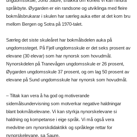
ungdomsskule, Jorid Saure, snakka om korleis vi kan hindra
språkbyte. Øygarden er ein randsone og utviklinga med fleire
bokmålsbrukarar i skulen har særleg auka etter at det kom bru
mellom Bergen og Sotra på 1970-talet.
Særleg det siste skuleåret har bokmålsdelen auka på
ungdomssteget. På Fjell ungdomsskule er det seks prosent av
elevane (30 elevar) som har nynorsk som hovudmål.
Nynorskdelen på Tranevågen ungdomsskule er 26 prosent,
Øygarden ungdomsskule 37 prosent, og om lag 50 prosent av
elevane på Sund ungdomsskule har nynorsk som hovudmål.
– Tiltak kan vera å ha god og motiverande
sidemålsundervisning som motverkar negative haldningar
blant bokmålselevane. Vi kan styrkja nynorskelevane si
haldning og kompetanse i eige språk. Vi må også vera
medvitne om nynorskdidaktikk og språklege rettar for
nynorskelevane, sa Saure.