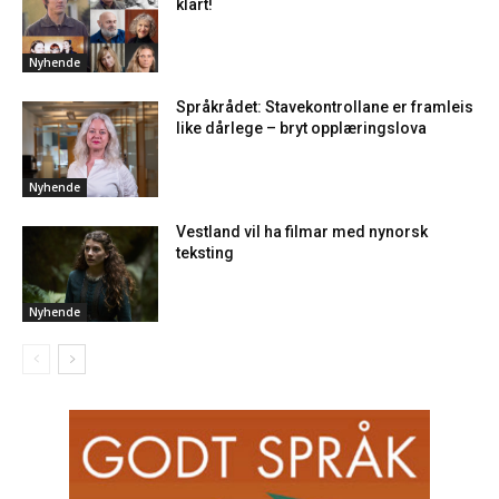
klart!
Nyhende
Språkrådet: Stavekontrollane er framleis
like dårlege – bryt opplæringslova
Nyhende
Vestland vil ha filmar med nynorsk
teksting
Nyhende