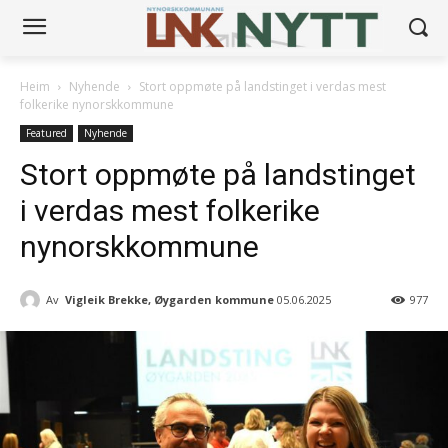
Heim
Nyhende
Stort oppmøte på landstinget i verdas mest
folkerike nynorskkommune
Featured
Nyhende
Stort oppmøte på landstinget
i verdas mest folkerike
nynorskkommune
Av
Vigleik Brekke, Øygarden kommune
05.06.2025
977