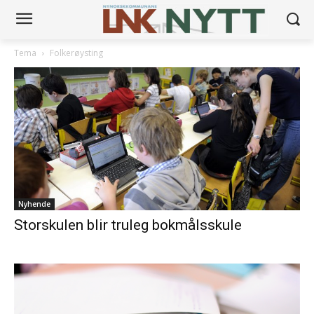
Tema
Folkerøysting
Nyhende
Storskulen blir truleg bokmålsskule