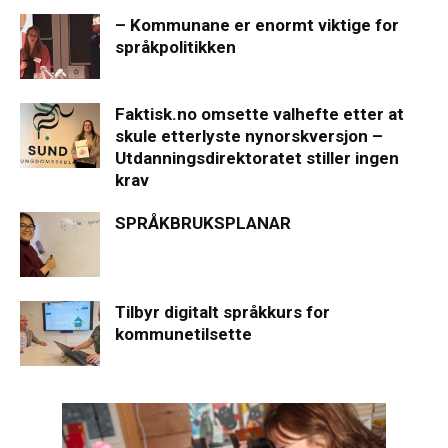
– Kommunane er enormt viktige for
språkpolitikken
Faktisk.no omsette valhefte etter at
skule etterlyste nynorskversjon –
Utdanningsdirektoratet stiller ingen
krav
SPRÅKBRUKSPLANAR
Tilbyr digitalt språkkurs for
kommunetilsette