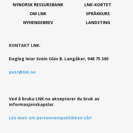
NYNORSK RESSURSBANK
LNK-KORTET
OM LNK
SPRÅKKURS
NYHENDEBREV
LANDSTING
KONTAKT LNK:
Dagleg leiar Svein Olav B. Langåker, 948 75 365
post@lnk.no
Ved å bruka LNK.no aksepterer du bruk av
informasjonskapslar.
Les meir om personvernpolitikken vår!