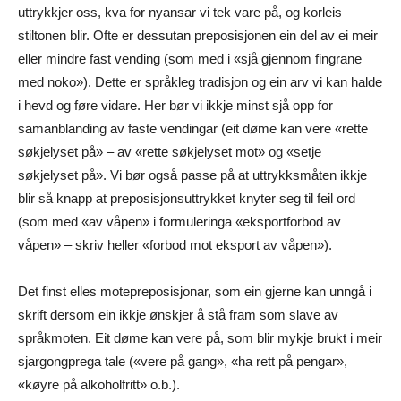
uttrykkjer oss, kva for nyansar vi tek vare på, og korleis
stiltonen blir. Ofte er dessutan preposisjonen ein del av ei meir
eller mindre fast vending (som med i «sjå gjennom fingrane
med noko»). Dette er språkleg tradisjon og ein arv vi kan halde
i hevd og føre vidare. Her bør vi ikkje minst sjå opp for
samanblanding av faste vendingar (eit døme kan vere «rette
søkjelyset på» – av «rette søkjelyset mot» og «setje
søkjelyset på». Vi bør også passe på at uttrykksmåten ikkje
blir så knapp at preposisjonsuttrykket knyter seg til feil ord
(som med «av våpen» i formuleringa «eksportforbod av
våpen» – skriv heller «forbod mot eksport av våpen»).
Det finst elles motepreposisjonar, som ein gjerne kan unngå i
skrift dersom ein ikkje ønskjer å stå fram som slave av
språkmoten. Eit døme kan vere på, som blir mykje brukt i meir
sjargongprega tale («vere på gang», «ha rett på pengar»,
«køyre på alkoholfritt» o.b.).