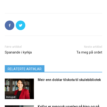
Førre artikkel
Neste artikkel
Spanande i kyrkja
Ta meg på ordet
RELATERTE ARTIKLAR
Meir enn doblar tilskota til skulebibliotek
Innspel
Kvifor er nynorsk usynleg på kino og på