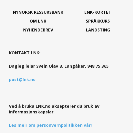
NYNORSK RESSURSBANK
LNK-KORTET
OM LNK
SPRÅKKURS
NYHENDEBREV
LANDSTING
KONTAKT LNK:
Dagleg leiar Svein Olav B. Langåker, 948 75 365
post@lnk.no
Ved å bruka LNK.no aksepterer du bruk av
informasjonskapslar.
Les meir om personvernpolitikken vår!