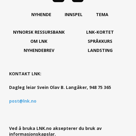
NYHENDE
INNSPEL
TEMA
NYNORSK RESSURSBANK
LNK-KORTET
OM LNK
SPRÅKKURS
NYHENDEBREV
LANDSTING
KONTAKT LNK:
Dagleg leiar Svein Olav B. Langåker, 948 75 365
post@lnk.no
Ved å bruka LNK.no aksepterer du bruk av
informasjonskapslar.