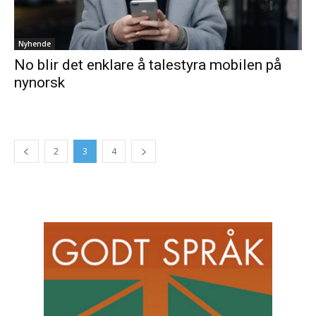
Nyhende
No blir det enklare å talestyra mobilen på
nynorsk
2
3
4