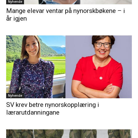
Nyhende
Mange elevar ventar på nynorskbøkene – i
år igjen
Nyhende
SV krev betre nynorskopplæring i
lærarutdanningane