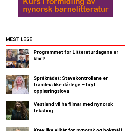
MEST LESE
Programmet for Litteraturdagane er
klart!
Språkrådet: Stavekontrollane er
framleis like dårlege – bryt
opplæringslova
Vestland vil ha filmar med nynorsk
teksting
Krev like vilkår for nynorsk og bokmål i