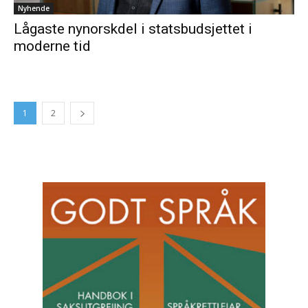
Nyhende
Lågaste nynorskdel i statsbudsjettet i
moderne tid
1
2