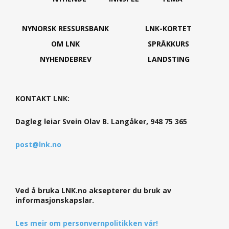
NYNORSK RESSURSBANK
LNK-KORTET
OM LNK
SPRÅKKURS
NYHENDEBREV
LANDSTING
KONTAKT LNK:
Dagleg leiar Svein Olav B. Langåker, 948 75 365
post@lnk.no
Ved å bruka LNK.no aksepterer du bruk av
informasjonskapslar.
Les meir om personvernpolitikken vår!