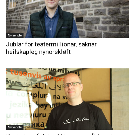
Nyhende
Jublar for teatermillionar, saknar
heilskapleg nynorskløft
Nyhende