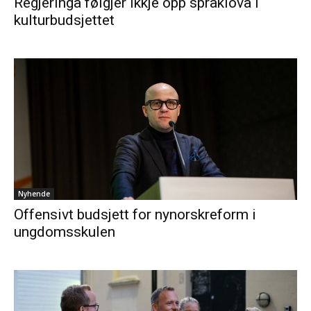
Regjeringa følgjer ikkje opp språklova i
kulturbudsjettet
Nyhende
Offensivt budsjett for nynorskreform i
ungdomsskulen