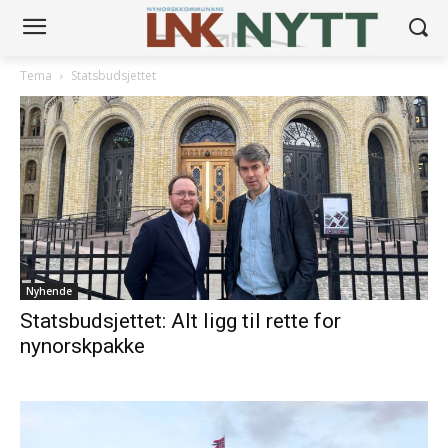
Tema
Statsbudsjettet
Nyhende
Statsbudsjettet: Alt ligg til rette for
nynorskpakke