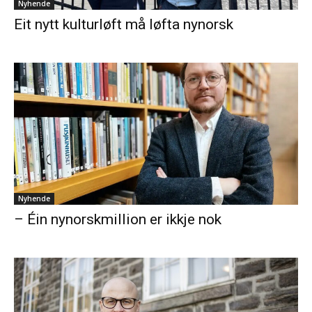
Nyhende
Eit nytt kulturløft må løfta nynorsk
Nyhende
– Éin nynorskmillion er ikkje nok