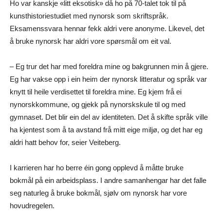
Ho var kanskje «litt eksotisk» då ho på 70-talet tok til på
kunsthistoriestudiet med nynorsk som skriftspråk.
Eksamenssvara hennar fekk aldri vere anonyme. Likevel, det
å bruke nynorsk har aldri vore spørsmål om eit val.
– Eg trur det har med foreldra mine og bakgrunnen min å gjere.
Eg har vakse opp i ein heim der nynorsk litteratur og språk var
knytt til heile verdisettet til foreldra mine. Eg kjem frå ei
nynorskkommune, og gjekk på nynorskskule til og med
gymnaset. Det blir ein del av identiteten. Det å skifte språk ville
ha kjentest som å ta avstand frå mitt eige miljø, og det har eg
aldri hatt behov for, seier Veiteberg.
I karrieren har ho berre éin gong opplevd å måtte bruke
bokmål på ein arbeidsplass. I andre samanhengar har det falle
seg naturleg å bruke bokmål, sjølv om nynorsk har vore
hovudregelen.