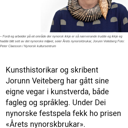
– Fordi eg arbeider på eit område der nynorsk ikkje er så nærverande trudde eg ikkje eg
hadde blitt sett av det nynorske miljøet, seier Årets nynorskbrukar, Jorunn Veiteberg Foto:
Peter Claesson / Nynorsk kultursentrum
Kunsthistorikar og skribent
Jorunn Veiteberg har gått sine
eigne vegar i kunstverda, både
fagleg og språkleg. Under Dei
nynorske festspela fekk ho prisen
«Årets nynorskbrukar».