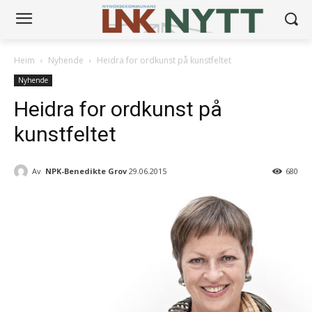
Heim
Nyhende
Heidra for ordkunst på kunstfeltet
Nyhende
Heidra for ordkunst på
kunstfeltet
Av
NPK-Benedikte Grov
29.06.2015
680