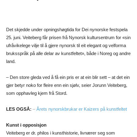
Det skjedde under opningshøgtida for Dei nynorske festspela
25. juni. Veiteberg får prisen frå Nynorsk kultursentrum for «sin
ufråvikelege vilje til å gjere nynorsk til eit elegant og velforma
bruksspråk på alle delar av kunstfeltet», både i Noreg og andre
land.
– Den store gleda ved å få ein pris er at ein blir sett – at det ein
gjer betyr noko for fleire enn ein sjølv, seier Jorunn Veiteberg,
som opphavleg kjem frå Stord.
LES OGSÅ:
– Årets nynorskbrukar er Kaizers på kunstfeltet
Kunst i opposisjon
Veiteberg er dr. philos i kunsthistorie, livnærer seg som