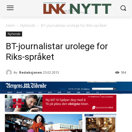
Heim
Nyhende
BT-journalistar urolege for Riks-språket
Nyhende
BT-journalistar urolege for
Riks-språket
Av
Redaksjonen
25.02.2013
594