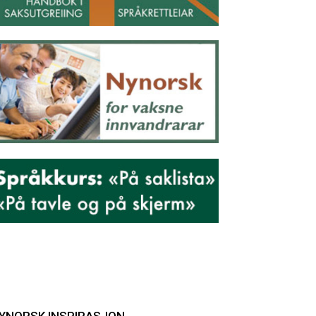
YNORSK INSPIRASJON