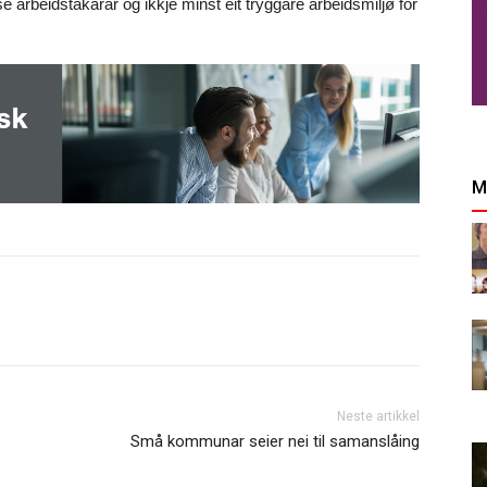
se arbeidstakarar og ikkje minst eit tryggare arbeidsmiljø for
M
Neste artikkel
Små kommunar seier nei til samanslåing