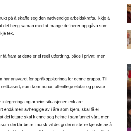
brukt på å skaffe seg den nødvendige arbeidskrafta, ikkje å
g at det heng saman med at mange definerer oppgåva som
kkje tek.
få fram at dette er ei reell utfordring, både i privat, men
ar ansvaret for språkopplæringa for denne gruppa. Til
 nettbasert, som kommunar, offentlege etatar og private
e integreringa og arbeidssituasjonen enklare.
t endå meir avhengige av i åra som kjem, skal få ei
at dei lettare skal kjenne seg heime i samfunnet vårt, men
om dei blir betre i norsk vil det gi dei ei større kjensle av å