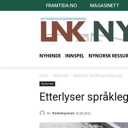
FRAMTIDA.NO
MAGASINETT
NYHENDE
INNSPEL
NYNORSK RESSU
Heim
Nyhende
Etterlyser språklege erfaringar
Nyhende
Etterlyser språkle
Av
Redaksjonen
10.08.2012