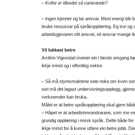
– Kvifor er tilbodet så varierande?
– Ingen kjenner og tar ansvar. Mest energi blir 
bruke ressursar på språkopplæring. Eg trur o
arbeidsgjevaren sitt ansvar, eit ansvar mange i
Vil lukkast betre
Arnfinn Vigrestad meiner ein i første omgang bør 
ikkje minst og i offentleg sektor.
– Så må styresmaktene seie noko om kven som h
sist må det lagast undervisningsopplegg, gjerne
verksemder kan bruka.
Målet er at betre språkopplæring skal gjere båd
– Håpet er at arbeidsinnvandrarane, som me ver
grundig opplæring i norsk språk. Dette både for 
ikkje minst for å kunne utføre ein betre jobb. Ders