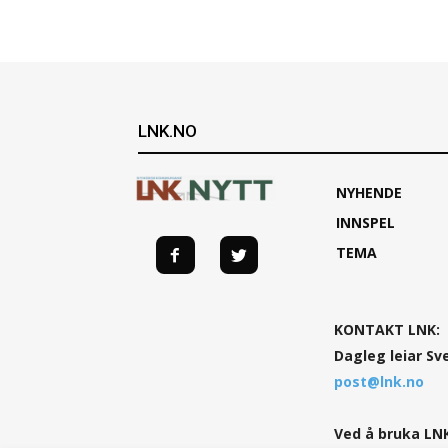
LNK.NO
NYHENDE
INNSPEL
TEMA
KONTAKT LNK:
Dagleg leiar Sv
post@lnk.no
Ved å bruka LNK