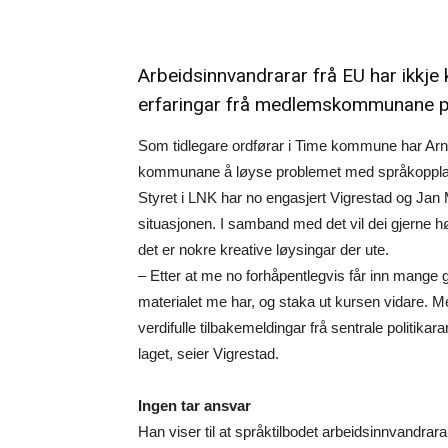
Arbeidsinnvandrarar frå EU har ikkje
erfaringar frå medlemskommunane på 
Som tidlegare ordførar i Time kommune har Arnf
kommunane å løyse problemet med språkopplæri
Styret i LNK har no engasjert Vigrestad og Jan 
situasjonen. I samband med det vil dei gjerne 
det er nokre kreative løysingar der ute.
– Etter at me no forhåpentlegvis får inn mang
materialet me har, og staka ut kursen vidare. Me 
verdifulle tilbakemeldingar frå sentrale politika
laget, seier Vigrestad.
Ingen tar ansvar
Han viser til at språktilbodet arbeidsinnvandra