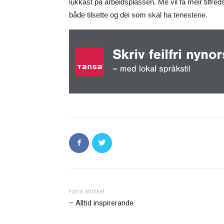
lukkast på arbeidsplassen. Me vil få meir tilfred
både tilsette og dei som skal ha tenestene.
Førre artikkel
– Alltid inspirerande