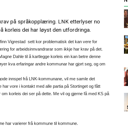
 krav på språkopplæring. LNK etterlyser no
korleis dei har løyst den utfordringa.
inn Vigrestad sett kor problematisk det kan vere for
ng for arbeidsinnvandrarar som ikkje har krav på det.
Magne Dahle til å kartlegge korleis ein kan betre denne
høyer kva erfaringar andre kommunar har gjort seg, og om
e gode innspel frå LNK-kommunane, vil me samle det
har vore i kontakt med alle partia på Stortinget og fått
rar om korleis dei ser på dette. Me vil og gjerne få med KS på
rane har varierer frå kommune til kommune.