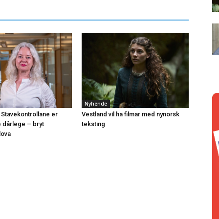
Nyhende
 Stavekontrollane er
Vestland vil ha filmar med nynorsk
e dårlege – bryt
teksting
lova