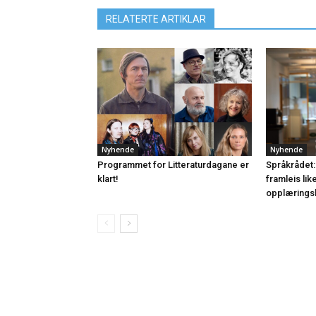
RELATERTE ARTIKLAR
Nyhende
Nyhende
Programmet for Litteraturdagane er
Språkrådet:
klart!
framleis lik
opplærings