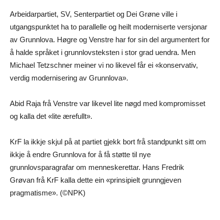
Arbeidarpartiet, SV, Senterpartiet og Dei Grøne ville i
utgangspunktet ha to parallelle og heilt moderniserte versjonar
av Grunnlova. Høgre og Venstre har for sin del argumentert for
å halde språket i grunnlovsteksten i stor grad uendra. Men
Michael Tetzschner meiner vi no likevel får ei «konservativ,
verdig modernisering av Grunnlova».
Abid Raja frå Venstre var likevel lite nøgd med kompromisset
og kalla det «lite ærefullt».
KrF la ikkje skjul på at partiet gjekk bort frå standpunkt sitt om
ikkje å endre Grunnlova for å få støtte til nye
grunnlovsparagrafar om menneskerettar. Hans Fredrik
Grøvan frå KrF kalla dette ein «prinsipielt grunngjeven
pragmatisme». (©NPK)