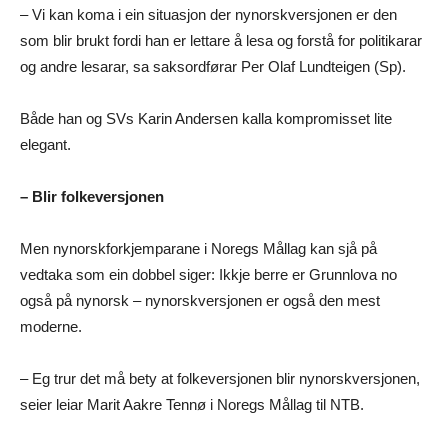
– Vi kan koma i ein situasjon der nynorskversjonen er den
som blir brukt fordi han er lettare å lesa og forstå for politikarar
og andre lesarar, sa saksordførar Per Olaf Lundteigen (Sp).
Både han og SVs Karin Andersen kalla kompromisset lite
elegant.
– Blir folkeversjonen
Men nynorskforkjemparane i Noregs Mållag kan sjå på
vedtaka som ein dobbel siger: Ikkje berre er Grunnlova no
også på nynorsk – nynorskversjonen er også den mest
moderne.
– Eg trur det må bety at folkeversjonen blir nynorskversjonen,
seier leiar Marit Aakre Tennø i Noregs Mållag til NTB.