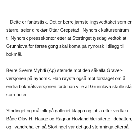
– Dette er fantastisk. Det er berre jamstellingsvedtaket som er
større, seier direktør Ottar Grepstad i Nynorsk kultursentrum
til Nynorsk pressekontor etter at Stortinget tysdag vedtok at
Grunnlova for første gong skal koma på nynorsk i tillegg til
bokmål.
Berre Sverre Myhrli (Ap) stemde mot den såkalla Graver-
versjonen på nynorsk. Han røysta også mot forslaget om å
endra bokmålsversjonen fordi han ville at Grunnlova skulle stå
som ho er.
Stortinget og målfolk på galleriet klappa og jubla etter vedtaket.
Både Olav H. Hauge og Ragnar Hovland blei siterte i debatten,
og i vandrehallen på Stortinget var det god stemninga etterpå.