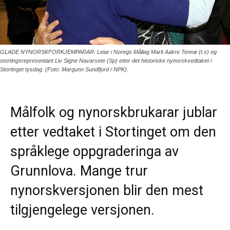
GLADE NYNORSKFORKJEMPARAR: Leiar i Noregs Mållag Marit Aakre Tennø (t.v) og
stortingsrepresentant Liv Signe Navarsete (Sp) etter det historiske nynorskvedtaket i
Stortinget tysdag. (Foto: Margunn Sundfjord / NPK).
Målfolk og nynorskbrukarar jublar
etter vedtaket i Stortinget om den
språklege oppgraderinga av
Grunnlova. Mange trur
nynorskversjonen blir den mest
tilgjengelege versjonen.