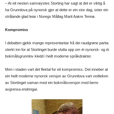
– At eit nesten samrøystes Storting har sagt at det er viktig å
ha Grunnlova på nynorsk gjer at dette er ein stor dag, seier ein
strålande glad leiar i Noregs Mållag Marit Aakre Tennø.
Kompromiss
I debatten gjekk mange representantar frå dei raudgrøne partia
sterkt inn for at Stortinget burde slutta opp om éi nynorsk- og éi
bokmålsgrunnlov kledd i heilt moderne språkdrakter.
Men i staden vart det fleirtal for eit kompromiss. Det inneber at
ein heilt moderne nynorsk versjon av Grunnlova vart vedteken
av Stortinget saman med ein bokmålsversjon med berre
avgrensa endringar.