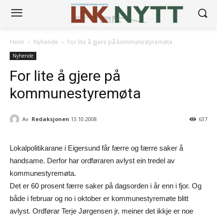
Heim
Nyhende
For lite å gjere på kommunestyremøta
Nyhende
For lite å gjere på
kommunestyremøta
Av
Redaksjonen
13.10.2008
637
Lokalpolitikarane i Eigersund får færre og færre saker å
handsame. Derfor har ordføraren avlyst ein tredel av
kommunestyremøta.
Det er 60 prosent færre saker på dagsorden i år enn i fjor. Og
både i februar og no i oktober er kommunestyremøte blitt
avlyst. Ordførar Terje Jørgensen jr. meiner det ikkje er noe