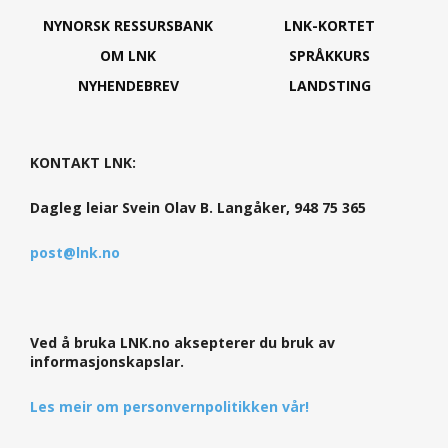
NYNORSK RESSURSBANK
LNK-KORTET
OM LNK
SPRÅKKURS
NYHENDEBREV
LANDSTING
KONTAKT LNK:
Dagleg leiar Svein Olav B. Langåker, 948 75 365
post@lnk.no
Ved å bruka LNK.no aksepterer du bruk av
informasjonskapslar.
Les meir om personvernpolitikken vår!