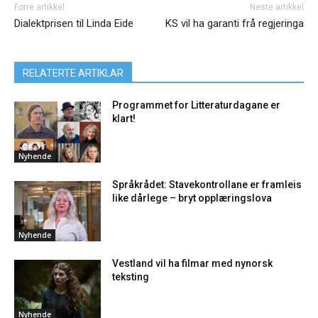
Førre artikkel
Neste artikkel
Dialektprisen til Linda Eide
KS vil ha garanti frå regjeringa
RELATERTE ARTIKLAR
Programmet for Litteraturdagane er
klart!
Nyhende
Språkrådet: Stavekontrollane er framleis
like dårlege – bryt opplæringslova
Nyhende
Vestland vil ha filmar med nynorsk
teksting
Nyhende