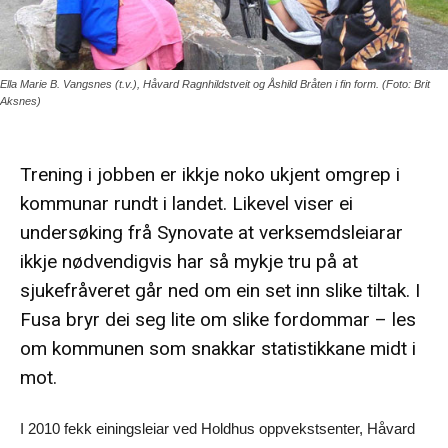
Ella Marie B. Vangsnes (t.v.), Håvard Ragnhildstveit og Åshild Bråten i fin form. (Foto: Brit
Aksnes)
Trening i jobben er ikkje noko ukjent omgrep i
kommunar rundt i landet. Likevel viser ei
undersøking frå Synovate at verksemdsleiarar
ikkje nødvendigvis har så mykje tru på at
sjukefråveret går ned om ein set inn slike tiltak. I
Fusa bryr dei seg lite om slike fordommar – les
om kommunen som snakkar statistikkane midt i
mot.
I 2010 fekk einingsleiar ved Holdhus oppvekstsenter, Håvard