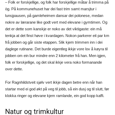
– Folk er forskjellige, og folk har forskjellige måtar å trimma på
òg. På kommunehuset har dei fast trim samt marsjtur i
lunsjpausen, på gamleheimen dansar dei polonese, medan
nokre av lærarane like godt vert med elevane i gymtimen. Og
det er dette som kanskje er noko av det viktigaste: ein må
tenkja at det finst høve i kvardagen. Nokon parkerer eit par km
frå jobben og går siste etappen. Slik kjem trimmen inn i dei
daglege rutinane. Det burde eigentleg ikkje vore lov å køyra til
jobben om ein bur mindre enn 2 kilometer frå han. Men igjen,
folk er forskjellige, og det skal ikkje vera noko formanande
over dette.
For Ragnhildstveit sjølv vert ikkje dagen betre enn når han
startar med ei god økt på veg til jobb, så ein dusj og til slutt, før
klokka ringer og elevane kjem ramlande, ein god kopp kaffi.
Natur og trimkultur