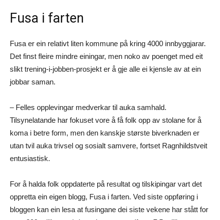
Fusa i farten
Fusa er ein relativt liten kommune på kring 4000 innbyggjarar.
Det finst fleire mindre einingar, men noko av poenget med eit
slikt trening-i-jobben-prosjekt er å gje alle ei kjensle av at ein
jobbar saman.
– Felles opplevingar medverkar til auka samhald.
Tilsynelatande har fokuset vore å få folk opp av stolane for å
koma i betre form, men den kanskje største biverknaden er
utan tvil auka trivsel og sosialt samvere, fortset Ragnhildstveit
entusiastisk.
For å halda folk oppdaterte på resultat og tilskipingar vart det
oppretta ein eigen blogg, Fusa i farten. Ved siste oppføring i
bloggen kan ein lesa at fusingane dei siste vekene har stått for