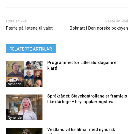
Førre artikkel
Neste artikkel
Færre på listene til valet
Boknatt i Den norske bokbyen
RELATERTE ARTIKLAR
Programmet for Litteraturdagane er
klart!
Nyhende
Språkrådet: Stavekontrollane er framleis
like dårlege – bryt opplæringslova
Nyhende
Vestland vil ha filmar med nynorsk