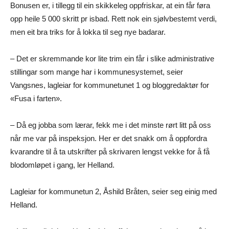
Bonusen er, i tillegg til ein skikkeleg oppfriskar, at ein får føra
opp heile 5 000 skritt pr isbad. Rett nok ein sjølvbestemt verdi,
men eit bra triks for å lokka til seg nye badarar.
– Det er skremmande kor lite trim ein får i slike administrative
stillingar som mange har i kommunesystemet, seier
Vangsnes, lagleiar for kommunetunet 1 og bloggredaktør for
«Fusa i farten».
– Då eg jobba som lærar, fekk me i det minste rørt litt på oss
når me var på inspeksjon. Her er det snakk om å oppfordra
kvarandre til å ta utskrifter på skrivaren lengst vekke for å få
blodomløpet i gang, ler Helland.
Lagleiar for kommunetun 2, Åshild Bråten, seier seg einig med
Helland.