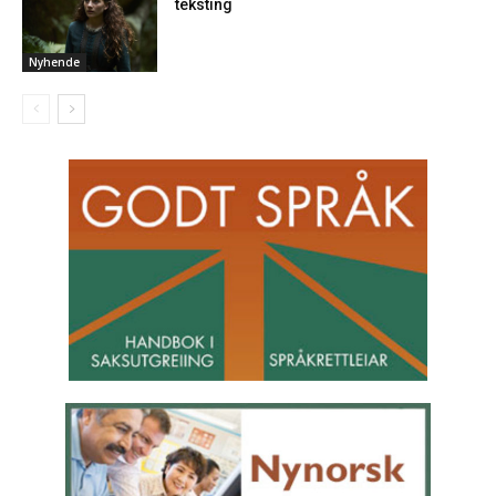
teksting
Nyhende