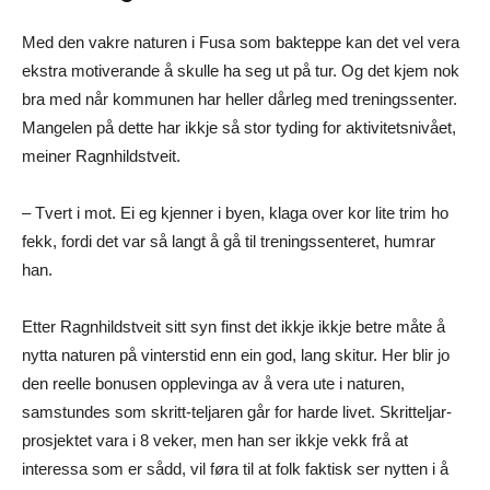
Med den vakre naturen i Fusa som bakteppe kan det vel vera
ekstra motiverande å skulle ha seg ut på tur. Og det kjem nok
bra med når kommunen har heller dårleg med treningssenter.
Mangelen på dette har ikkje så stor tyding for aktivitetsnivået,
meiner Ragnhildstveit.
– Tvert i mot. Ei eg kjenner i byen, klaga over kor lite trim ho
fekk, fordi det var så langt å gå til treningssenteret, humrar
han.
Etter Ragnhildstveit sitt syn finst det ikkje ikkje betre måte å
nytta naturen på vinterstid enn ein god, lang skitur. Her blir jo
den reelle bonusen opplevinga av å vera ute i naturen,
samstundes som skritt-teljaren går for harde livet. Skritteljar-
prosjektet vara i 8 veker, men han ser ikkje vekk frå at
interessa som er sådd, vil føra til at folk faktisk ser nytten i å