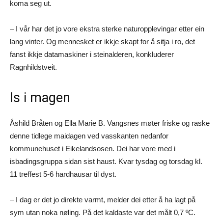
koma seg ut.
– I vår har det jo vore ekstra sterke naturopplevingar etter ein
lang vinter. Og mennesket er ikkje skapt for å sitja i ro, det
fanst ikkje datamaskiner i steinalderen, konkluderer
Ragnhildstveit.
Is i magen
Åshild Bråten og Ella Marie B. Vangsnes møter friske og raske
denne tidlege maidagen ved vasskanten nedanfor
kommunehuset i Eikelandsosen. Dei har vore med i
isbadingsgruppa sidan sist haust. Kvar tysdag og torsdag kl.
11 treffest 5-6 hardhausar til dyst.
– I dag er det jo direkte varmt, melder dei etter å ha lagt på
sym utan noka nøling. På det kaldaste var det målt 0,7 ºC.