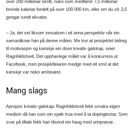
over 200 millionar skritt, noko som medfører 7,5 millionar
brende kaloriar fordelt på over 100 000 km, eller om du vil: 2,5
gongar rundt ekvator.
– Ja, det set liksom innsatsen i eit anna perspektiv når ein
samanliknar han på denne måten. Me trur at prosjektet bidreg
til motivasjon og kanskje ein dose kreativ galskap, seier
Ragnhildstveit. Det opphavlege målet var å konkurrera ut
Facebook, men prosjektleiaren medgir med eit smil at det
kanskje var noko ambisiøst.
Mang slags
Apropos kreativ galskap: Ragnhildstveit fekk smaka eigen
medisin då han som ein spøk trua med å ta dopingtestar. Som
svar på tiltale fekk han tilsend ein haug med urinprøvar.