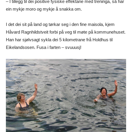
– I tillegg til dei positive fysiske effektane med treninga, så har
ein mykje moro og mykje å snakka om.
I det dei sit på land og tørkar seg i den fine maisola, kjem
Håvard Ragnhildstveit forbi på veg til møte på kommunehuset.
Han har sjølvsagt sykla dei 5 kilometrane frå Holdhus til
Eikelandsosen. Fusa i farten – svuuusj!