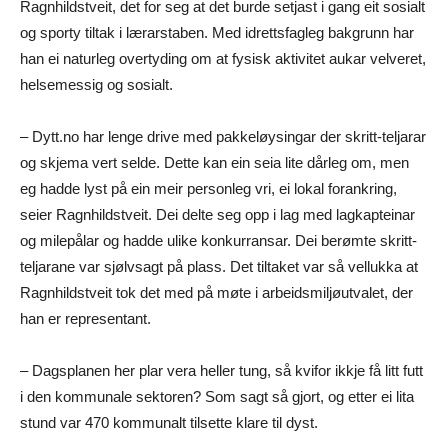
Ragnhildstveit, det for seg at det burde setjast i gang eit sosialt
og sporty tiltak i lærarstaben. Med idrettsfagleg bakgrunn har
han ei naturleg overtyding om at fysisk aktivitet aukar velveret,
helsemessig og sosialt.
– Dytt.no har lenge drive med pakkeløysingar der skritt-teljarar
og skjema vert selde. Dette kan ein seia lite dårleg om, men
eg hadde lyst på ein meir personleg vri, ei lokal forankring,
seier Ragnhildstveit. Dei delte seg opp i lag med lagkapteinar
og milepålar og hadde ulike konkurransar. Dei berømte skritt-
teljarane var sjølvsagt på plass. Det tiltaket var så vellukka at
Ragnhildstveit tok det med på møte i arbeidsmiljøutvalet, der
han er representant.
– Dagsplanen her plar vera heller tung, så kvifor ikkje få litt futt
i den kommunale sektoren? Som sagt så gjort, og etter ei lita
stund var 470 kommunalt tilsette klare til dyst.