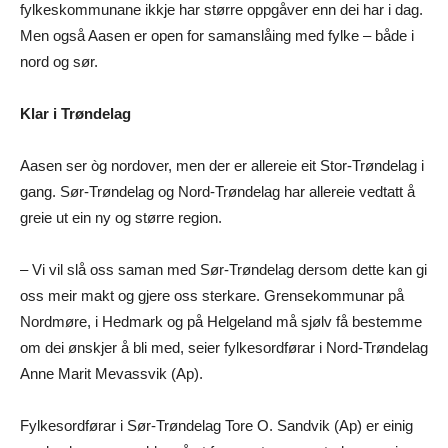
fylkeskommunane ikkje har større oppgåver enn dei har i dag.
Men også Aasen er open for samanslåing med fylke – både i
nord og sør.
Klar i Trøndelag
Aasen ser òg nordover, men der er allereie eit Stor-Trøndelag i
gang. Sør-Trøndelag og Nord-Trøndelag har allereie vedtatt å
greie ut ein ny og større region.
– Vi vil slå oss saman med Sør-Trøndelag dersom dette kan gi
oss meir makt og gjere oss sterkare. Grensekommunar på
Nordmøre, i Hedmark og på Helgeland må sjølv få bestemme
om dei ønskjer å bli med, seier fylkesordførar i Nord-Trøndelag
Anne Marit Mevassvik (Ap).
Fylkesordførar i Sør-Trøndelag Tore O. Sandvik (Ap) er einig