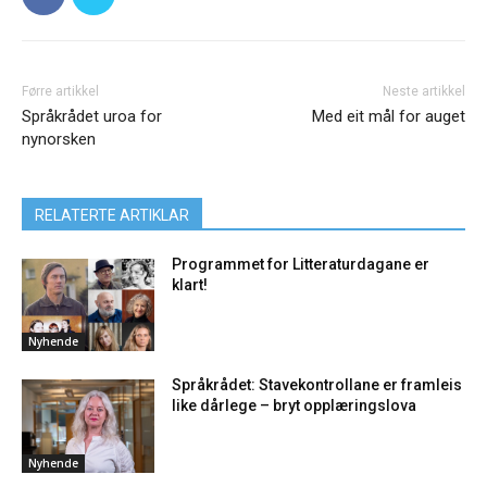
Førre artikkel
Neste artikkel
Språkrådet uroa for
Med eit mål for auget
nynorsken
RELATERTE ARTIKLAR
Programmet for Litteraturdagane er
klart!
Nyhende
Språkrådet: Stavekontrollane er framleis
like dårlege – bryt opplæringslova
Nyhende