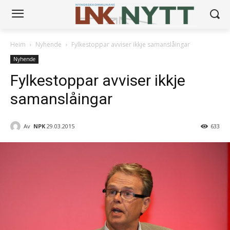
Heim
Nyhende
Fylkestoppar avviser ikkje samanslåingar
Nyhende
Fylkestoppar avviser ikkje
samanslåingar
Av
NPK
29.03.2015
633