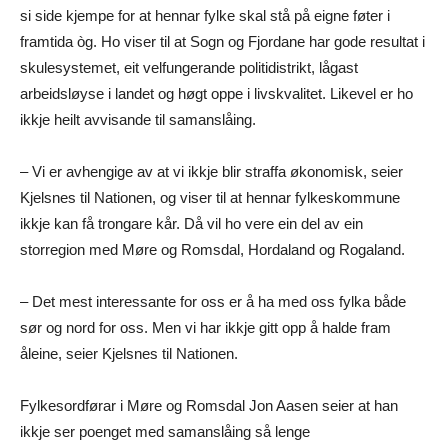
si side kjempe for at hennar fylke skal stå på eigne føter i
framtida òg. Ho viser til at Sogn og Fjordane har gode resultat i
skulesystemet, eit velfungerande politidistrikt, lågast
arbeidsløyse i landet og høgt oppe i livskvalitet. Likevel er ho
ikkje heilt avvisande til samanslåing.
– Vi er avhengige av at vi ikkje blir straffa økonomisk, seier
Kjelsnes til Nationen, og viser til at hennar fylkeskommune
ikkje kan få trongare kår. Då vil ho vere ein del av ein
storregion med Møre og Romsdal, Hordaland og Rogaland.
– Det mest interessante for oss er å ha med oss fylka både
sør og nord for oss. Men vi har ikkje gitt opp å halde fram
åleine, seier Kjelsnes til Nationen.
Fylkesordførar i Møre og Romsdal Jon Aasen seier at han
ikkje ser poenget med samanslåing så lenge