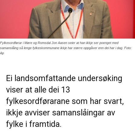
Fylkesordførar i Møre og Romsdal Jon Aasen seier at han ikkje ser poenget med
samanslåing så lenge fylkeskommunane ikkje har større oppgåver enn dei har i dag. Foto:
Ap
Ei landsomfattande undersøking
viser at alle dei 13
fylkesordførarane som har svart,
ikkje avviser samanslåingar av
fylke i framtida.