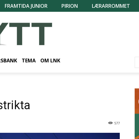
FRAMTIDA JUNIOR
PIRION
LÆRARROMMET
RSBANK
TEMA
OM LNK
trikta
577