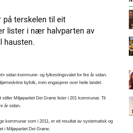
på terskelen til eit
r lister i nær halvparten av
l hausten.
t» sidan kommune- og fylkestingsvalet for fire år sidan.
 miljømedvitne byfolk, men engasjerer over heile landet.
iller Miljøpartiet Dei Grøne lister i 201 kommunar. Til
re år sidan.
mange kommunar som i 2011, er eit resultat av systematisk og
t i Miljøpartiet Dei Grøne.