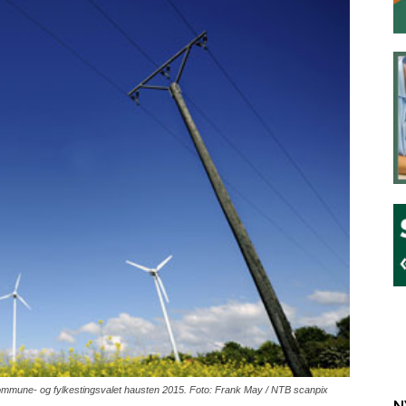
kommune- og fylkestingsvalet hausten 2015. Foto: Frank May / NTB scanpix
N