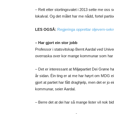
– Rett etter stortingsvalet i 2013 sette me oss s
lokalval. Og det målet har me nådd, fortel parti
LES OGSÅ:
Regjeringa opprettar oljevern-sekre
– Har gjort ein stor jobb
Professor i statsvitskap Bernt Aardal ved Universi
overraska over kor mange kommunar som har M
– Det er interessant at Miljøpartiet Dei Grøne har
år sidan. Éin ting er at me har høyrt om MDG ei
gjort at partiet har fått draghjelp, men det er jo e
kommunar, seier Aardal.
– Berre det at dei har så mange lister vil nok bidra