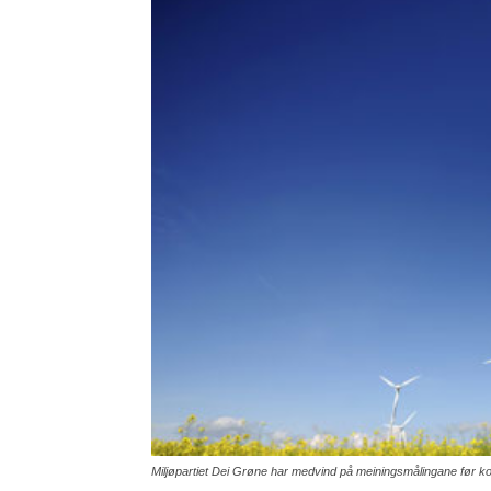
Miljøpartiet Dei Grøne har medvind på meiningsmålingane før 