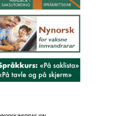
YNORSK INSPIRASJON