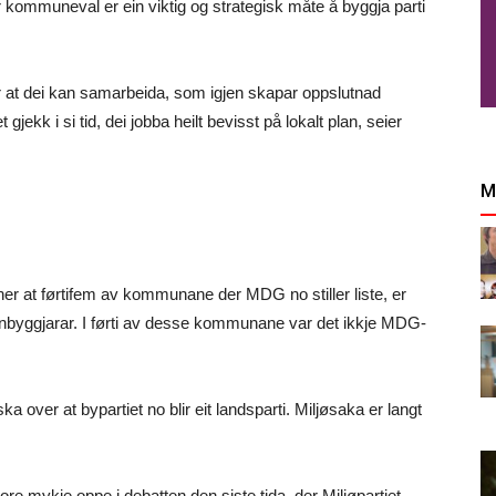
der kommuneval er ein viktig og strategisk måte å byggja parti
iser at dei kan samarbeida, som igjen skapar oppslutnad
ekk i si tid, dei jobba heilt bevisst på lokalt plan, seier
M
er at førtifem av kommunane der MDG no stiller liste, er
byggjarar. I førti av desse kommunane var det ikkje MDG-
a over at bypartiet no blir eit landsparti. Miljøsaka er langt
e mykje oppe i debatten den siste tida, der Miljøpartiet