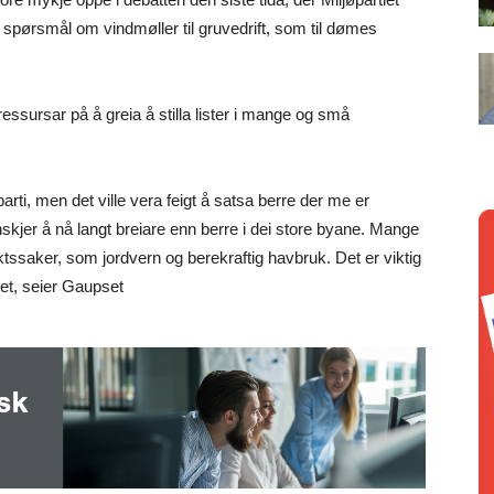
å spørsmål om vindmøller til gruvedrift, som til dømes
essursar på å greia å stilla lister i mange og små
arti, men det ville vera feigt å satsa berre der me er
skjer å nå langt breiare enn berre i dei store byane. Mange
ktssaker, som jordvern og berekraftig havbruk. Det er viktig
det, seier Gaupset