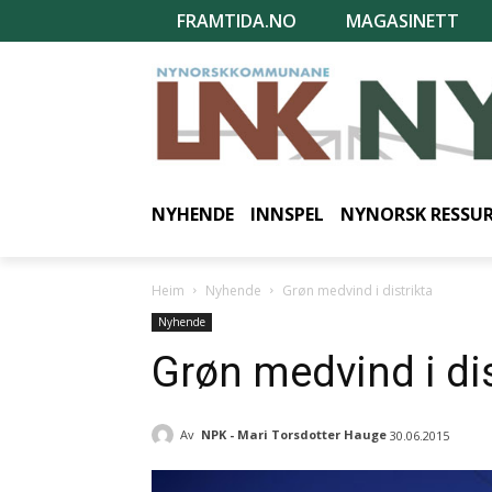
FRAMTIDA.NO
MAGASINETT
NYHENDE
INNSPEL
NYNORSK RESSU
Heim
Nyhende
Grøn medvind i distrikta
Nyhende
Grøn medvind i dis
Av
NPK - Mari Torsdotter Hauge
30.06.2015