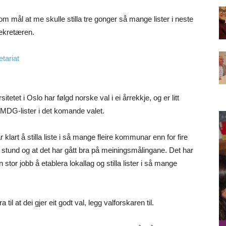
om mål at me skulle stilla tre gonger så mange lister i neste
sekretæren.
tariat
tetet i Oslo har følgd norske val i ei årrekkje, og er litt
DG-lister i det komande valet.
 klart å stilla liste i så mange fleire kommunar enn for fire
 stund og at det har gått bra på meiningsmålingane. Det har
in stor jobb å etablera lokallag og stilla lister i så mange
 til at dei gjer eit godt val, legg valforskaren til.