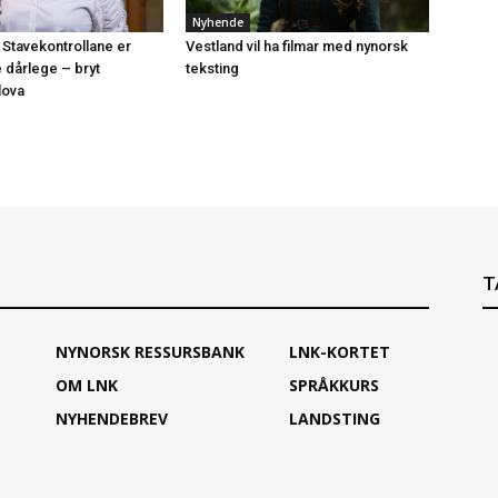
Nyhende
 Stavekontrollane er
Vestland vil ha filmar med nynorsk
e dårlege – bryt
teksting
lova
T
NYNORSK RESSURSBANK
LNK-KORTET
OM LNK
SPRÅKKURS
NYHENDEBREV
LANDSTING