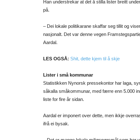
Han understrekar at det å stilla lister breitt un
på.
– Dei lokale politikarane skaffar seg tillit og v
nasjonalt. Det var denne vegen Framstegspartiet gj
Aardal.
LES OGSÅ:
Shit, dette kjem til å skje
Lister i små kommunar
Statistikken Nynorsk pressekontor har laga, syn
såkalla småkommunar, med færre enn 5.000 inn
liste for fire år sidan.
Aardal er imponert over dette, men ikkje overrask
ifrå ei bysak.
– Det er mange lokale miljøspørsmål som har vor