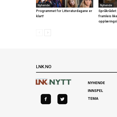
Nyhende
Nyhende
Programmet for Litteraturdagane er
Språkrådet:
klart!
framleis lik
opplærings
LNK.NO
NYHENDE
INNSPEL
TEMA