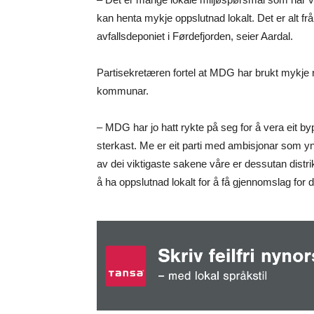
kan henta mykje oppslutnad lokalt. Det er alt fr
avfallsdeponiet i Førdefjorden, seier Aardal.
Partisekretæren fortel at MDG har brukt mykje r
kommunar.
– MDG har jo hatt rykte på seg for å vera eit byp
sterkast. Me er eit parti med ambisjonar som yn
av dei viktigaste sakene våre er dessutan distri
å ha oppslutnad lokalt for å få gjennomslag for 