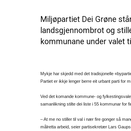
Miljøpartiet Dei Grøne står 
landsgjennombrot og stille
kommunane under valet ti
Mykje har skjedd med det tradisjonelle «bypartie
Partiet er ikkje lenger berre eit urbant parti for
Ved det komande kommune- og fylkestingsvalet st
samanlikning stilte dei liste i 55 kommunar for fi
– At me no stiller til val i nær fire gonger så 
målretta arbeid, seier partisekretær Lars Gaupse