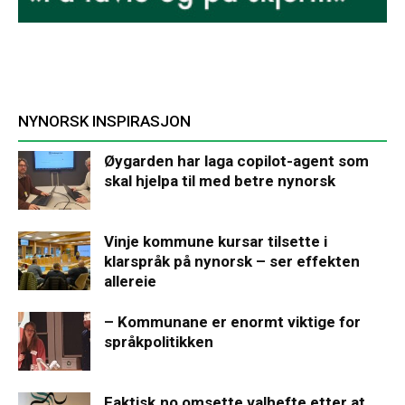
NYNORSK INSPIRASJON
Øygarden har laga copilot-agent som
skal hjelpa til med betre nynorsk
Vinje kommune kursar tilsette i
klarspråk på nynorsk – ser effekten
allereie
– Kommunane er enormt viktige for
språkpolitikken
Faktisk.no omsette valhefte etter at