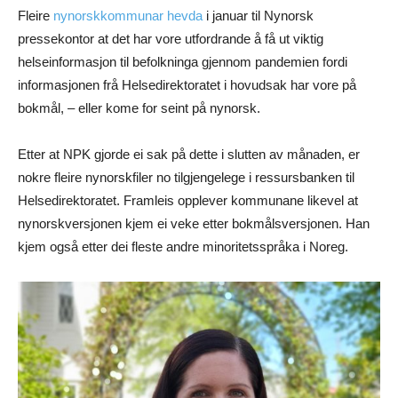
Fleire
nynorskkommunar hevda
i januar til Nynorsk
pressekontor at det har vore utfordrande å få ut viktig
helseinformasjon til befolkninga gjennom pandemien fordi
informasjonen frå Helsedirektoratet i hovudsak har vore på
bokmål, – eller kome for seint på nynorsk.
Etter at NPK gjorde ei sak på dette i slutten av månaden, er
nokre fleire nynorskfiler no tilgjengelege i ressursbanken til
Helsedirektoratet. Framleis opplever kommunane likevel at
nynorskversjonen kjem ei veke etter bokmålsversjonen. Han
kjem også etter dei fleste andre minoritetsspråka i Noreg.