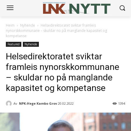
Heim
Nyhende
Helsedirektoratet sviktar framleis
nynorskkommunane – skuldar no på manglande kapasitet og
kompetanse
Featured
Nyhende
Helsedirektoratet sviktar
framleis nynorskkommunane
– skuldar no på manglande
kapasitet og kompetanse
Av
NPK-Hege Kambo Grov
20.02.2022
1394