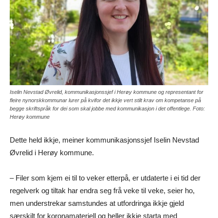
Iselin Nevstad Øvrelid, kommunikasjonssjef i Herøy kommune og representant for
fleire nynorskkommunar lurer på kvifor det ikkje vert stilt krav om kompetanse på
begge skriftspråk for dei som skal jobbe med kommunikasjon i det offentlege. Foto:
Herøy kommune
Dette held ikkje, meiner kommunikasjonssjef Iselin Nevstad
Øvrelid i Herøy kommune.
– Filer som kjem ei til to veker etterpå, er utdaterte i ei tid der
regelverk og tiltak har endra seg frå veke til veke, seier ho,
men understrekar samstundes at utfordringa ikkje gjeld
særskilt for koronamateriell og heller ikkje starta med