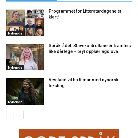
Programmet for Litteraturdagane er
klart!
Nyhende
Språkrådet: Stavekontrollane er framleis
like dårlege – bryt opplæringslova
Nyhende
Vestland vil ha filmar med nynorsk
teksting
Nyhende