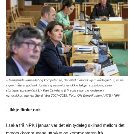
– Manglande kapasitet og kompetanse, der alltid nynorsk kjem dårlegast ut, er på
ingen måte ei god nok forklaring på kvifor ein ikkje følgjer språklova, seier
stortingsrepresentant Liv Kari Eskeland (H) som sjølv var ordførar i
nynorskkommunen Stord i åra 2007–2015. Foto: Ole Berg-Rusten / NTB / NPK
– Ikkje flinke nok
I saka frå NPK i januar var det ein tydeleg skilnad mellom det
nynorskkommunane uttrykte og kommentaren frå