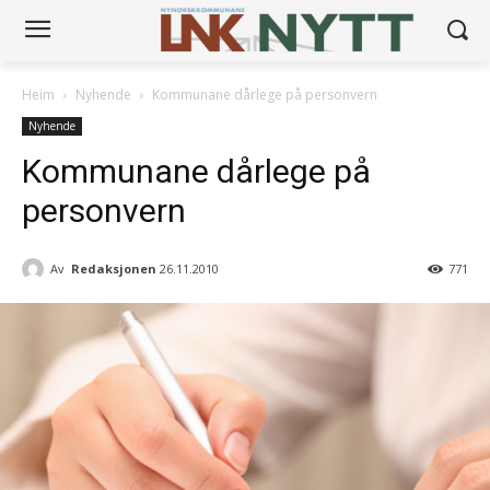
Heim
Nyhende
Kommunane dårlege på personvern
Nyhende
Kommunane dårlege på
personvern
Av
Redaksjonen
26.11.2010
771