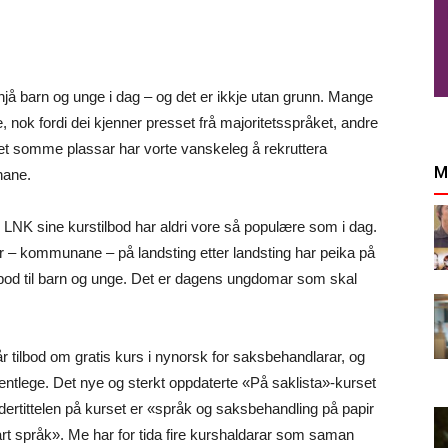
hjå barn og unge i dag – og det er ikkje utan grunn. Mange
nok fordi dei kjenner presset frå majoritetsspråket, andre
det somme plassar har vorte vanskeleg å rekruttera
M
nane.
 LNK sine kurstilbod har aldri vore så populære som i dag.
r – kommunane – på landsting etter landsting har peika på
ilbod til barn og unge. Det er dagens ungdomar som skal
tilbod om gratis kurs i nynorsk for saksbehandlarar, og
fentlege. Det nye og sterkt oppdaterte «På saklista»-kurset
ertittelen på kurset er «språk og saksbehandling på papir
klart språk». Me har for tida fire kurshaldarar som saman