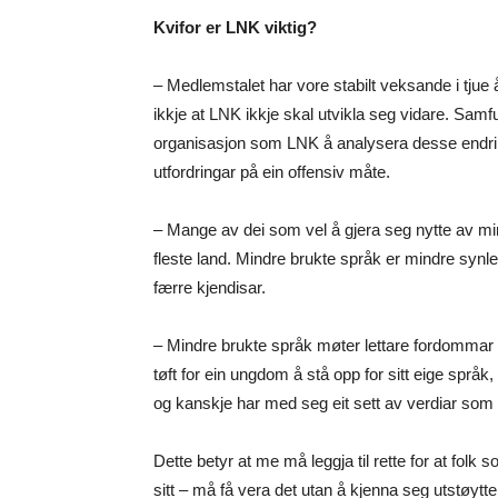
Kvifor er LNK viktig?
– Medlemstalet har vore stabilt veksande i tjue 
ikkje at LNK ikkje skal utvikla seg vidare. Samfun
organisasjon som LNK å analysera desse endri
utfordringar på ein offensiv måte.
– Mange av dei som vel å gjera seg nytte av mindre
fleste land. Mindre brukte språk er mindre synle
færre kjendisar.
– Mindre brukte språk møter lettare fordommar 
tøft for ein ungdom å stå opp for sitt eige språk
og kanskje har med seg eit sett av verdiar som ski
Dette betyr at me må leggja til rette for at fol
sitt – må få vera det utan å kjenna seg utstøytte