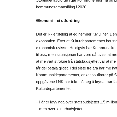
Stortinget avgjorde i går kommunereforma og LN
kommunesamanslåing i 2020.
Økonomi – ei utfordring
Det er ikkje tilfeldig at eg nemner KMD her. Den 
økonomien. Etter at Kulturdepartementet hausten
økonomisk uvisse. Heldigvis har Kommunalkomit
til oss, men situasjonen har vore så uviss at m
at me vart strokne frå statsbudsjettet var at m
får dei betala gildet. I dei siste tre åra har m
Kommunaldepartementet, enkeltpolitikarar på Stor
oppgåvene LNK har teke på seg å løysa, bør fast
Kulturdepartementet.
– I år er løyvinga over statsbudsjettet 1,5 milli
– men over kulturbudsjettet.