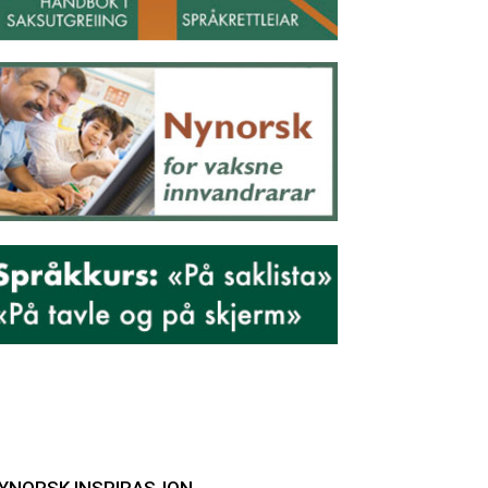
YNORSK INSPIRASJON