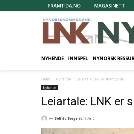
FRAMTIDA.NO
MAGASINETT
NYHENDE
INNSPEL
NYNORSK RESSU
Heim
Nyhende
Leiartale: LNK er snart 25 år!
Nyhende
Leiartale: LNK er s
Av
Solfrid Borge
13.06.2017