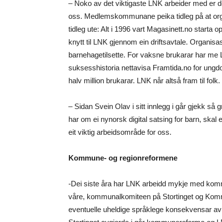
– Noko av det viktigaste LNK arbeider med er 
oss. Medlemskommunane peika tidleg på at orga
tidleg ute: Alt i 1996 vart Magasinett.no starta o
knytt til LNK gjennom ein driftsavtale. Organisasjo
barnehagetilsette. For vaksne brukarar har me 
suksesshistoria nettavisa Framtida.no for ungdo
halv million brukarar. LNK når altså fram til folk.
– Sidan Svein Olav i sitt innlegg i går gjekk s
har om ei nynorsk digital satsing for barn, skal 
eit viktig arbeidsområde for oss.
Kommune- og regionreformene
-Dei siste åra har LNK arbeidd mykje med kom
våre, kommunalkomiteen på Stortinget og Komm
eventuelle uheldige språklege konsekvensar av 