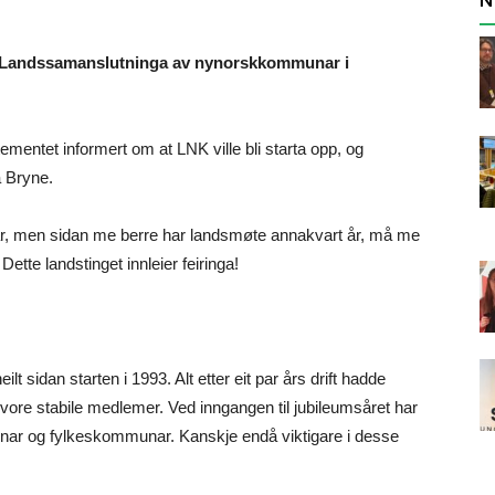
 til Landssamanslutninga av nynorskkommunar i
tementet informert om at LNK ville bli starta opp, og
å Bryne.
te år, men sidan me berre har landsmøte annakvart år, må me
r. Dette landstinget innleier feiringa!
sidan starten i 1993. Alt etter eit par års drift hadde
vore stabile medlemer. Ved inngangen til jubileumsåret har
r og fylkeskommunar. Kanskje endå viktigare i desse