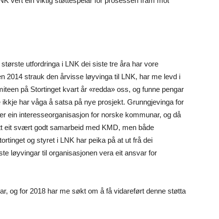
K vert ein viktig støttespelar for prosessen fram mot
største utfordringa i LNK dei siste tre åra har vore
 2014 strauk den årvisse løyvinga til LNK, har me levd i
een på Stortinget kvart år «redda» oss, og funne pengar
e ikkje har våga å satsa på nye prosjekt. Grunngjevinga for
e er ein interesseorganisasjon for norske kommunar, og då
e hatt eit svært godt samarbeid med KMD, men både
tinget og styret i LNK har peika på at ut frå dei
e løyvingar til organisasjonen vera eit ansvar for
onar, og for 2018 har me søkt om å få vidareført denne støtta