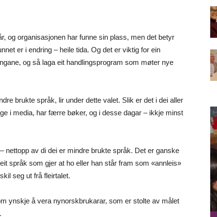
år, og organisasjonen har funne sin plass, men det betyr
net er i endring – heile tida. Og det er viktig for ein
ngane, og så laga eit handlingsprogram som møter nye
 brukte språk, lir under dette valet. Slik er det i dei aller
ge i media, har færre bøker, og i desse dagar – ikkje minst
– nettopp av di dei er mindre brukte språk. Det er ganske
, eit språk som gjer at ho eller han står fram som «annleis»
l seg ut frå fleirtalet.
k som ynskje å vera nynorskbrukarar, som er stolte av målet
.