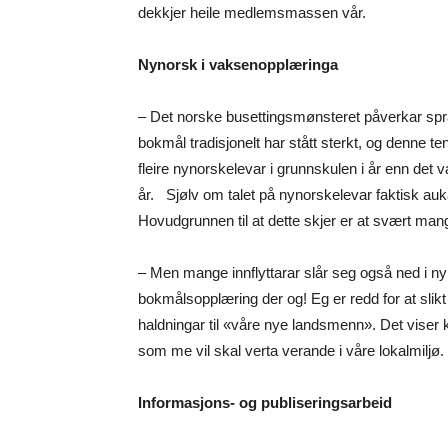
dekkjer heile medlemsmassen vår.
Nynorsk i vaksenopplæringa
– Det norske busettingsmønsteret påverkar språ
bokmål tradisjonelt har stått sterkt, og denne t
fleire nynorskelevar i grunnskulen i år enn det v
år. Sjølv om talet på nynorskelevar faktisk auk
Hovudgrunnen til at dette skjer er at svært mang
– Men mange innflyttarar slår seg også ned i 
bokmålsopplæring der og! Eg er redd for at slikt 
haldningar til «våre nye landsmenn». Det viser 
som me vil skal verta verande i våre lokalmiljø
Informasjons- og publiseringsarbeid