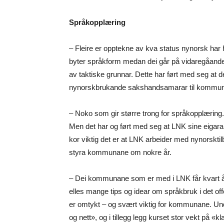
Språkopplæring
– Fleire er opptekne av kva status nynorsk har 
byter språkform medan dei går på vidaregåande, 
av taktiske grunnar. Dette har ført med seg at 
nynorskbrukande sakshandsamarar til kommu
– Noko som gir større trong for språkopplæring.
Men det har og ført med seg at LNK sine eigara
kor viktig det er at LNK arbeider med nynorskt
styra kommunane om nokre år.
– Dei kommunane som er med i LNK får kvart år 
elles mange tips og idear om språkbruk i det of
er omtykt – og svært viktig for kommunane. Und
og nett», og i tillegg legg kurset stor vekt på «