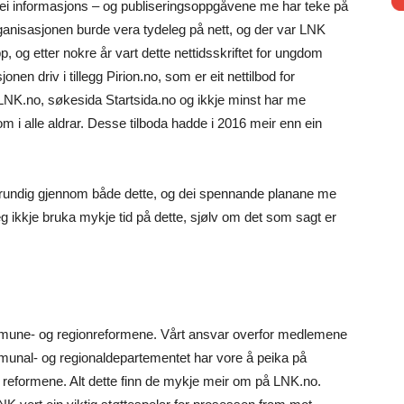
dei informasjons – og publiseringsoppgåvene me har teke på
nisasjonen burde vera tydeleg på nett, og der var LNK
pp, og etter nokre år vart dette nettidsskriftet for ungdom
nen driv i tillegg Pirion.no, som er eit nettilbod for
LNK.no, søkesida Startsida.no og ikkje minst har me
m i alle aldrar. Desse tilboda hadde i 2016 meir enn ein
å grundig gjennom både dette, og dei spennande planane me
eg ikkje bruka mykje tid på dette, sjølv om det som sagt er
mune- og regionreformene. Vårt ansvar overfor medlemene
unal- og regionaldepartementet har vore å peika på
reformene. Alt dette finn de mykje meir om på LNK.no.