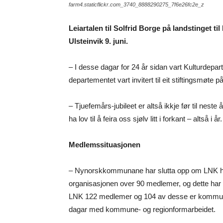
farm4.staticflickr.com_3740_8888290275_7f6e26fc2e_z
Leiartalen til Solfrid Borge på landstinget
Ulsteinvik 9. juni.
– I desse dagar for 24 år sidan vart Kulturdepar
departementet vart invitert til eit stiftingsmøte p
– Tjuefemårs-jubileet er altså ikkje før til nes
ha lov til å feira oss sjølv litt i forkant – altså i å
Medlemssituasjonen
– Nynorskkommunane har slutta opp om LNK heilt 
organisasjonen over 90 medlemer, og dette har 
LNK 122 medlemer og 104 av desse er kommuna
dagar med kommune- og regionformarbeidet.