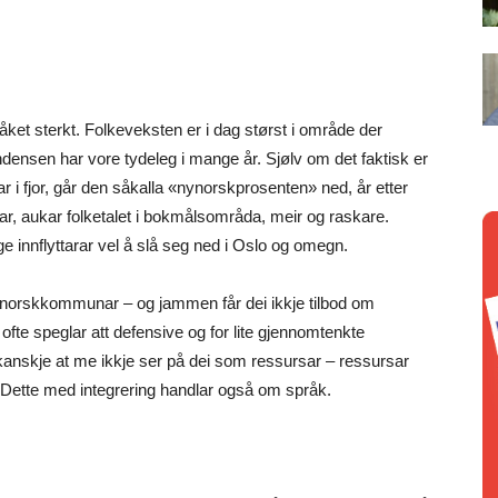
ket sterkt. Folkeveksten er i dag størst i område der
endensen har vore tydeleg i mange år. Sjølv om det faktisk er
ar i fjor, går den såkalla «nynorskprosenten» ned, år etter
ar, aukar folketalet i bokmålsområda, meir og raskare.
e innflyttarar vel å slå seg ned i Oslo og omegn.
nynorskkommunar – og jammen får dei ikkje tilbod om
ofte speglar att defensive og for lite gjennomtenkte
kanskje at me ikkje ser på dei som ressursar – ressursar
. Dette med integrering handlar også om språk.