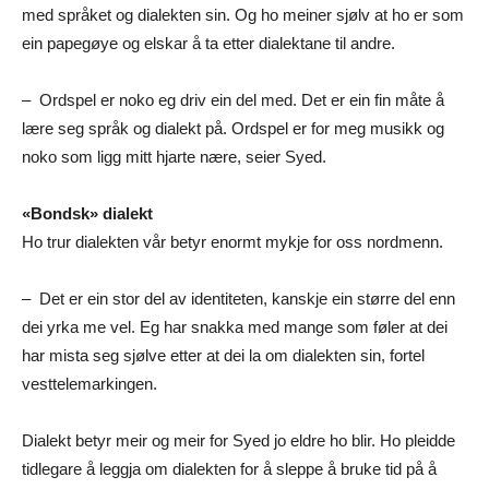
med språket og dialekten sin. Og ho meiner sjølv at ho er som
ein papegøye og elskar å ta etter dialektane til andre.
– Ordspel er noko eg driv ein del med. Det er ein fin måte å
lære seg språk og dialekt på. Ordspel er for meg musikk og
noko som ligg mitt hjarte nære, seier Syed.
«Bondsk» dialekt
Ho trur dialekten vår betyr enormt mykje for oss nordmenn.
– Det er ein stor del av identiteten, kanskje ein større del enn
dei yrka me vel. Eg har snakka med mange som føler at dei
har mista seg sjølve etter at dei la om dialekten sin, fortel
vesttelemarkingen.
Dialekt betyr meir og meir for Syed jo eldre ho blir. Ho pleidde
tidlegare å leggja om dialekten for å sleppe å bruke tid på å