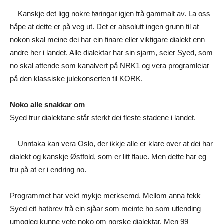
– Kanskje det ligg nokre føringar igjen frå gammalt av. La oss
håpe at dette er på veg ut. Det er absolutt ingen grunn til at
nokon skal meine dei har ein finare eller viktigare dialekt enn
andre her i landet. Alle dialektar har sin sjarm, seier Syed, som
no skal attende som kanalvert på NRK1 og vera programleiar
på den klassiske julekonserten til KORK.
Noko alle snakkar om
Syed trur dialektane står sterkt dei fleste stadene i landet.
– Unntaka kan vera Oslo, der ikkje alle er klare over at dei har
dialekt og kanskje Østfold, som er litt flaue. Men dette har eg
tru på at er i endring no.
Programmet har vekt mykje merksemd. Mellom anna fekk
Syed eit hatbrev frå ein sjåar som meinte ho som utlending
umogleg kunne vete noko om norske dialektar. Men 99