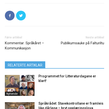
Førre artikkel
Neste artikkel
Kommentar: Språkåret –
Publikumsauke på Falturiltu
Kommunikasjon
RELATERTE ARTIKLAR
Programmet for Litteraturdagane er
klart!
Nyhende
Språkrådet: Stavekontrollane er framleis
like dårlege – bryt opplæringslova