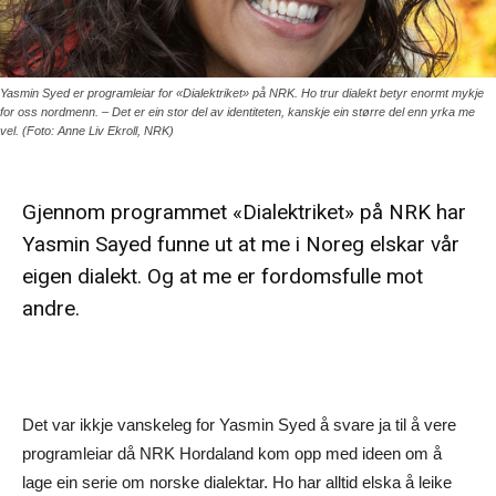
Yasmin Syed er programleiar for «Dialektriket» på NRK. Ho trur dialekt betyr enormt mykje
for oss nordmenn. – Det er ein stor del av identiteten, kanskje ein større del enn yrka me
vel. (Foto: Anne Liv Ekroll, NRK)
Gjennom programmet «Dialektriket» på NRK har
Yasmin Sayed funne ut at me i Noreg elskar vår
eigen dialekt. Og at me er fordomsfulle mot
andre.
Det var ikkje vanskeleg for Yasmin Syed å svare ja til å vere
programleiar då NRK Hordaland kom opp med ideen om å
lage ein serie om norske dialektar. Ho har alltid elska å leike