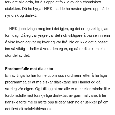
forklare alle orda, for å sleppe at folk lo av den «bondske»
dialekten. Då ho byrja i NRK, hadde ho nesten gjeve opp både
nynorsk og dialekt.
– NRK-jobb tvinga meg inn i det igjen, og det er eg veldig glad
for i dag! Då eg var yngre var det nok viktigare å passe inn enn
å vise kven eg var og kvar eg var ifrå. No er ikkje det å passe
inn så viktig – heller å vera den eg er, og då er dialekten ein
stor del av det.
Fordomsfulle mot dialektar
Ein av tinga ho har funne ut om oss nordmenn etter å ha laga
programmet, er at me elskar dialektane her i landet og då
særleg vår eigen. Og i tillegg at me alle er meir eller mindre like
fordomsfulle mot forskjellige dialektar, av gammal vane. Eller
kanskje fordi me er lærte opp til det? Men ho er usikker på om
det finst eit «dialekthierarki».