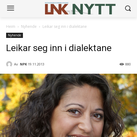
Heim
Nyhende
Leikar seg inn i dialektane
Nyhende
Leikar seg inn i dialektane
Av
NPK
19.11.2013
880