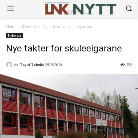
Heim
Nyhende
Nye takter for skuleeigarane
Nyhende
Nye takter for skuleeigarane
Av
Toyni Tobekk
25.05.2010
739