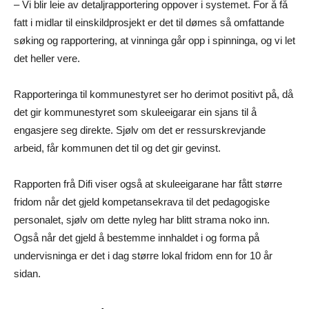
– Vi blir leie av detaljrapportering oppover i systemet. For å få
fatt i midlar til einskildprosjekt er det til dømes så omfattande
søking og rapportering, at vinninga går opp i spinninga, og vi let
det heller vere.
Rapporteringa til kommunestyret ser ho derimot positivt på, då
det gir kommunestyret som skuleeigarar ein sjans til å
engasjere seg direkte. Sjølv om det er ressurskrevjande
arbeid, får kommunen det til og det gir gevinst.
Rapporten frå Difi viser også at skuleeigarane har fått større
fridom når det gjeld kompetansekrava til det pedagogiske
personalet, sjølv om dette nyleg har blitt strama noko inn.
Også når det gjeld å bestemme innhaldet i og forma på
undervisninga er det i dag større lokal fridom enn for 10 år
sidan.