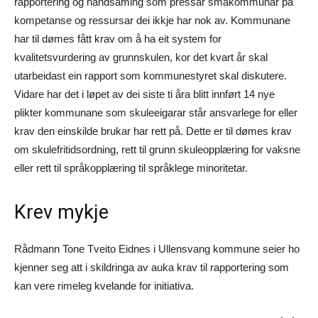
rapportering og handsaming som pressar småkommunar på
kompetanse og ressursar dei ikkje har nok av. Kommunane
har til dømes fått krav om å ha eit system for
kvalitetsvurdering av grunnskulen, kor det kvart år skal
utarbeidast ein rapport som kommunestyret skal diskutere.
Vidare har det i løpet av dei siste ti åra blitt innført 14 nye
plikter kommunane som skuleeigarar står ansvarlege for eller
krav den einskilde brukar har rett på. Dette er til dømes krav
om skulefritidsordning, rett til grunn skuleopplæring for vaksne
eller rett til språkopplæring til språklege minoritetar.
Krev mykje
Rådmann Tone Tveito Eidnes i Ullensvang kommune seier ho
kjenner seg att i skildringa av auka krav til rapportering som
kan vere rimeleg kvelande for initiativa.