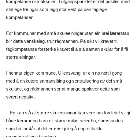
kompetanse i småksulen. I utgangspunktet er det positivt med
statlege føringar som legg stor vekt på den faglege
kompetansen.
For kommunar med små skuleeiningar utan ein brei lærarstab
blir dette vanskeleg, trur rådmannen. På sikt vil kravet til
fagkompetanse forsterke kravet til å slå saman skular for å få
større einingar.
I hennar eigen kommune, Ullensvang, er ein no nett i gong
med å diskutere samanslåing og sentralisering av dei små
skulane, og rådmannen ser at mange opplever dette som
svært negativt.
– Eg kan sjå at større skuleeiningar kan vere bra fordi det vil gi
både lærarar og barn eit større miljø, seier ho, samstundes
som ho forstår at det er ønskjeleg å oppretthalde
grendaskulane i bygdene.