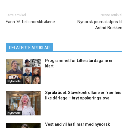
Førre artikkel
Neste artikkel
Fann 76 feil i norskbøkene
Nynorsk journalistpris til
Astrid Brekken
RELATERTE ARTIKLAR
Programmet for Litteraturdagane er
klart!
Nyhende
Språkrådet: Stavekontrollane er framleis
like dårlege – bryt opplæringslova
Nyhende
Vestland vil ha filmar med nynorsk