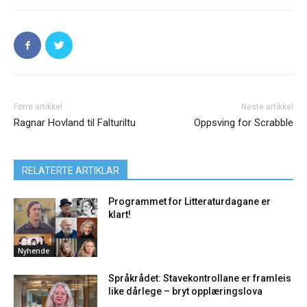
Førre artikkel
Neste artikkel
Ragnar Hovland til Falturiltu
Oppsving for Scrabble
RELATERTE ARTIKLAR
Programmet for Litteraturdagane er
klart!
Nyhende
Språkrådet: Stavekontrollane er framleis
like dårlege – bryt opplæringslova