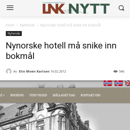
Heim
Nyhende
Nynorske hotell må snike inn bokmål
Nyhende
Nynorske hotell må snike inn
bokmål
Av
Elin Moen Karlsen
16.02.2012
546