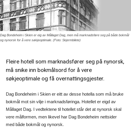
Dag Bondeheim i Skien er eig av Mållaget Dag, men må marknadsføre seg på både bokmål
og nynorsk for å vere søkjeoptimale. (Foto: Skjermbilete)
Fleire hotell som marknadsfører seg på nynorsk,
må snike inn bokmålsord for å vere
søkjeoptimale og få overnattingsgjester.
Dag Bondeheim i Skien er eitt av desse hotella som må bruke
bokmål mot sin vilje i marknadsføringa. Hotellet er eigd av
Mållaget Dag. I vedtektene til hotellet står det at nynorsk skal
vere målformen, men likevel har Dag Bondeheim nettsider
med både bokmål og nynorsk.