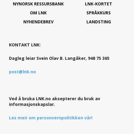
NYNORSK RESSURSBANK
LNK-KORTET
OM LNK
SPRÅKKURS
NYHENDEBREV
LANDSTING
KONTAKT LNK:
Dagleg leiar Svein Olav B. Langåker, 948 75 365
post@lnk.no
Ved å bruka LNK.no aksepterer du bruk av
informasjonskapslar.
Les meir om personvernpolitikken vår!