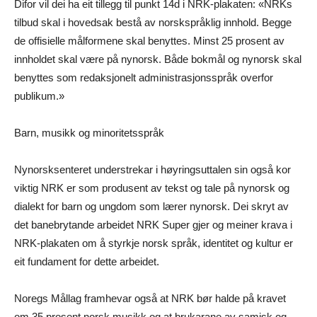
Difor vil dei ha eit tillegg til punkt 14d i NRK-plakaten: «NRKs
tilbud skal i hovedsak bestå av norskspråklig innhold. Begge
de offisielle målformene skal benyttes. Minst 25 prosent av
innholdet skal være på nynorsk. Både bokmål og nynorsk skal
benyttes som redaksjonelt administrasjonsspråk overfor
publikum.»
Barn, musikk og minoritetsspråk
Nynorsksenteret understrekar i høyringsuttalen sin også kor
viktig NRK er som produsent av tekst og tale på nynorsk og
dialekt for barn og ungdom som lærer nynorsk. Dei skryt av
det banebrytande arbeidet NRK Super gjer og meiner krava i
NRK-plakaten om å styrkje norsk språk, identitet og kultur er
eit fundament for dette arbeidet.
Noregs Mållag framhevar også at NRK bør halde på kravet
om 35 prosent norsk musikk og at brukarane av samisk og