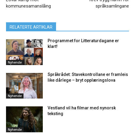
kommunesamanslåing
språksamlingane
RELATERTE ARTIKLAR
Programmet for Litteraturdagane er
klart!
Nyhende
Språkrådet: Stavekontrollane er framleis
like dårlege – bryt opplæringslova
Nyhende
Vestland vil ha filmar med nynorsk
teksting
Nyhende