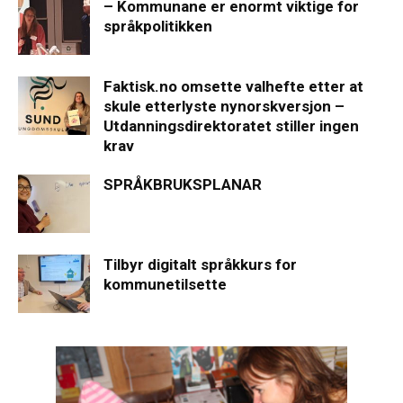
– Kommunane er enormt viktige for
språkpolitikken
Faktisk.no omsette valhefte etter at
skule etterlyste nynorskversjon –
Utdanningsdirektoratet stiller ingen
krav
SPRÅKBRUKSPLANAR
Tilbyr digitalt språkkurs for
kommunetilsette