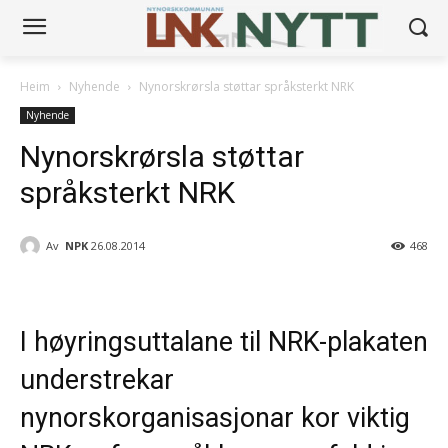
Heim
Nyhende
Nynorskrørsla støttar språksterkt NRK
Nyhende
Nynorskrørsla støttar
språksterkt NRK
Av
NPK
26.08.2014
468
I høyringsuttalane til NRK-plakaten
understrekar
nynorskorganisasjonar kor viktig