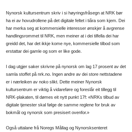
Nynorsk kultursentrum skriv i si høyringsfråsegn at NRK bør
ha ei av hovudrollene på det digitale feltet i tiåra som kjem. Dei
har merka seg at kommersielle interesser ønskjer å avgrense
handlingsrommet til NRK, men meiner at i dei tilfella dei har
greidd det, har det ikkje kome nye, kommersielle tilbod som
erstattar dei gamle og som er like gode.
I dag utgjer saker skrivne på nynorsk om lag 17 prosent av det
samla stoffet på nrk.no. Ingen andre av dei store nettstadene
er i nærleiken av noko slikt. Dette meiner Nynorsk
kultursentrum er viktig å vidareføre og foreslår eit tillegg til
NRK-plakaten, til dømes eit nytt punkt 17f: «NRKs tilbud av
digitale tjenester skal følge de samme reglene for bruk av
bokmål og nynorsk som presisert ovenfor.»
Også uttalane frå Noregs Mållag og Nynorsksenteret