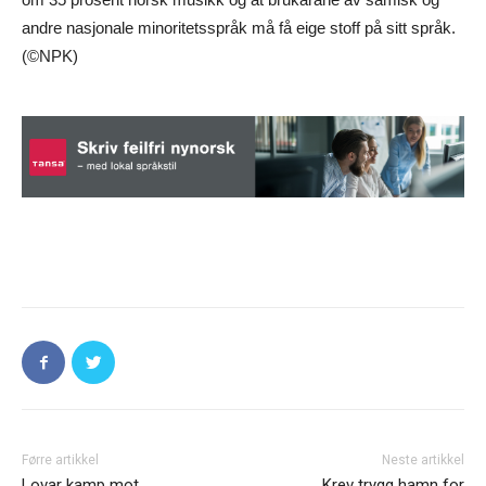
andre nasjonale minoritetsspråk må få eige stoff på sitt språk.
(©NPK)
Førre artikkel
Neste artikkel
Lovar kamp mot
Krev trygg hamn for