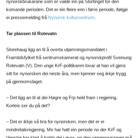
nynorskbrukarane som er valde inn på Stortinget for den
komande perioden. Det er éin fleire enn i førre periode, ifølgje
ei pressemelding frå
Nynorsk kultursentrum
.
Tar plassen til Rotevatn
Storehaug ligg an til å overta utjamningsmandatet i
Framtidsfylket frå sentrumskamerat og nynorskprofil Sveinung
Rotevatn (V). Den unge KrF-politikaren lovar at han vil gjera
sitt for nynorsken dei neste åra, men kjenner seg ikkje trygg
på gjennomslaget.
– Det ligg an til at dei Høgre og Frp held fram i regjering.
Korleis ser du på det?
– Det er ikkje så bra for nynorsken, men det er ei
mindretalsregjering. Me har hatt ein periode no der KrF og
Venstre har klart å halda dei i øyra, og den vippeposisjonen må