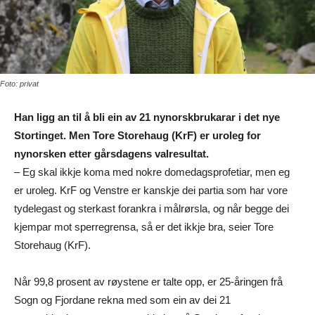
Foto: privat
Han ligg an til å bli ein av 21 nynorskbrukarar i det nye
Stortinget. Men Tore Storehaug (KrF) er uroleg for
nynorsken etter gårsdagens valresultat.
– Eg skal ikkje koma med nokre domedagsprofetiar, men eg
er uroleg. KrF og Venstre er kanskje dei partia som har vore
tydelegast og sterkast forankra i målrørsla, og når begge dei
kjempar mot sperregrensa, så er det ikkje bra, seier Tore
Storehaug (KrF).
Når 99,8 prosent av røystene er talte opp, er 25-åringen frå
Sogn og Fjordane rekna med som ein av dei 21