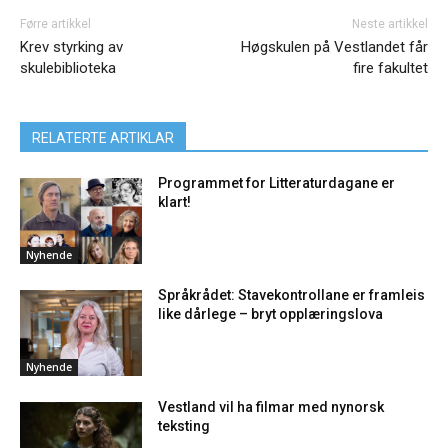
Førre artikkel
Neste artikkel
Krev styrking av
Høgskulen på Vestlandet får
skulebiblioteka
fire fakultet
RELATERTE ARTIKLAR
Programmet for Litteraturdagane er
klart!
Nyhende
Språkrådet: Stavekontrollane er framleis
like dårlege – bryt opplæringslova
Nyhende
Vestland vil ha filmar med nynorsk
teksting