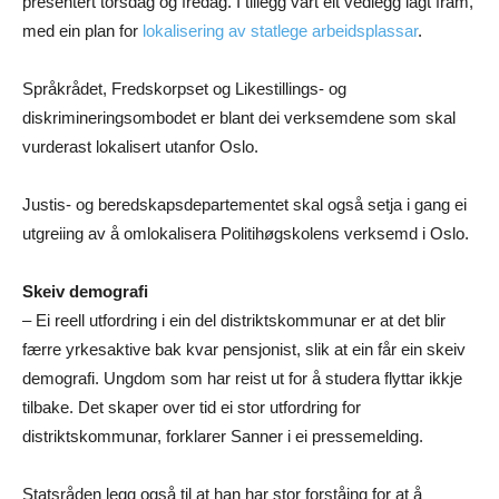
presentert torsdag og fredag. I tillegg vart eit vedlegg lagt fram,
med ein plan for
lokalisering av statlege arbeidsplassar
.
Språkrådet, Fredskorpset og Likestillings- og
diskrimineringsombodet er blant dei verksemdene som skal
vurderast lokalisert utanfor Oslo.
Justis- og beredskapsdepartementet skal også setja i gang ei
utgreiing av å omlokalisera Politihøgskolens verksemd i Oslo.
Skeiv demografi
– Ei reell utfordring i ein del distriktskommunar er at det blir
færre yrkesaktive bak kvar pensjonist, slik at ein får ein skeiv
demografi. Ungdom som har reist ut for å studera flyttar ikkje
tilbake. Det skaper over tid ei stor utfordring for
distriktskommunar, forklarer Sanner i ei pressemelding.
Statsråden legg også til at han har stor forståing for at å