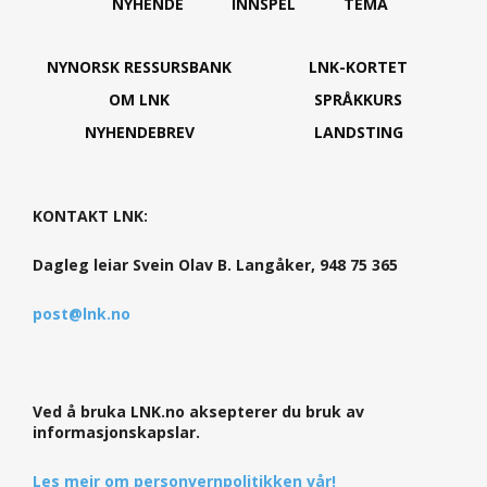
NYHENDE
INNSPEL
TEMA
NYNORSK RESSURSBANK
LNK-KORTET
OM LNK
SPRÅKKURS
NYHENDEBREV
LANDSTING
KONTAKT LNK:
Dagleg leiar Svein Olav B. Langåker, 948 75 365
post@lnk.no
Ved å bruka LNK.no aksepterer du bruk av
informasjonskapslar.
Les meir om personvernpolitikken vår!