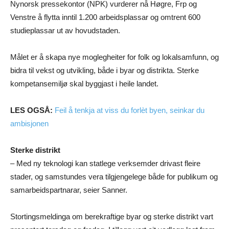
Nynorsk pressekontor (NPK) vurderer nå Høgre, Frp og
Venstre å flytta inntil 1.200 arbeidsplassar og omtrent 600
studieplassar ut av hovudstaden.
Målet er å skapa nye moglegheiter for folk og lokalsamfunn, og
bidra til vekst og utvikling, både i byar og distrikta. Sterke
kompetansemiljø skal byggjast i heile landet.
LES OGSÅ:
Feil å tenkja at viss du forlèt byen, seinkar du
ambisjonen
Sterke distrikt
– Med ny teknologi kan statlege verksemder drivast fleire
stader, og samstundes vera tilgjengelege både for publikum og
samarbeidspartnarar, seier Sanner.
Stortingsmeldinga om berekraftige byar og sterke distrikt vart