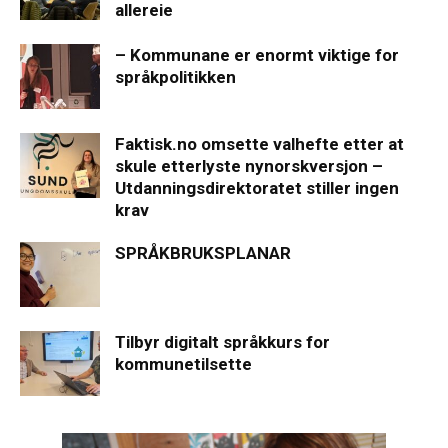
allereie
– Kommunane er enormt viktige for
språkpolitikken
Faktisk.no omsette valhefte etter at
skule etterlyste nynorskversjon –
Utdanningsdirektoratet stiller ingen
krav
SPRÅKBRUKSPLANAR
Tilbyr digitalt språkkurs for
kommunetilsette