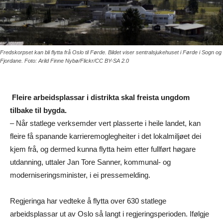
Fredskorpset kan bli flytta frå Oslo til Førde. Bildet viser sentralsjukehuset i Førde i Sogn og
Fjordane. Foto: Arild Finne Nybø/Flickr/CC BY-SA 2.0
Fleire arbeidsplassar i distrikta skal freista ungdom
tilbake til bygda.
– Når statlege verksemder vert plasserte i heile landet, kan
fleire få spanande karrieremoglegheiter i det lokalmiljøet dei
kjem frå, og dermed kunna flytta heim etter fullført høgare
utdanning, uttaler Jan Tore Sanner, kommunal- og
moderniseringsminister, i ei pressemelding.
Regjeringa har vedteke å flytta over 630 statlege
arbeidsplassar ut av Oslo så langt i regjeringsperioden. Ifølgje