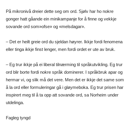
På mikronivå dreier dette seg om ord. Sjølv har ho nokre
gonger hatt gåande ein minikampanje for å finne og vekkje
sovande ord som»ofse» og «melsdagar».
– Det er heilt greie ord du sjeldan høyrer. Ikkje fordi fenomena
eller tinga ikkje finst lenger, men fordi ordet er ute av bruk.
– Eg trur ikkje på ei liberal tilnærming til språkutvikling. Eg trur
ord blir borte fordi nokre språk dominerer. I språkbruk apar og
hermar vi, og slik må det vere. Men det er ikkje det same som
å la ord eller formuleringar gå i gløymeboka. Eg trur prisen har
inspirert meg til å ta opp att sovande ord, sa Norheim under
utdelinga.
Fagleg tyngd