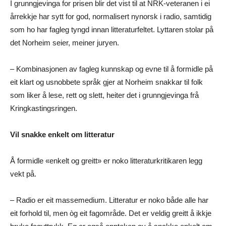
I grunngjevinga for prisen blir det vist til at NRK-veteranen i ei
årrekkje har sytt for god, normalisert nynorsk i radio, samtidig
som ho har fagleg tyngd innan litteraturfeltet. Lyttaren stolar på
det Norheim seier, meiner juryen.
– Kombinasjonen av fagleg kunnskap og evne til å formidle på
eit klart og usnobbete språk gjer at Norheim snakkar til folk
som liker å lese, rett og slett, heiter det i grunngjevinga frå
Kringkastingsringen.
Vil snakke enkelt om litteratur
Å formidle «enkelt og greitt» er noko litteraturkritikaren legg
vekt på.
– Radio er eit massemedium. Litteratur er noko både alle har
eit forhold til, men òg eit fagområde. Det er veldig greitt å ikkje