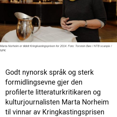
Marta Norheim er tildelt Kringkastingsprisen for 2014. Foto: Torstein Bøe / NTB scanpix /
NPK
Godt nynorsk språk og sterk
formidlingsevne gjer den
profilerte litteraturkritikaren og
kulturjournalisten Marta Norheim
til vinnar av Kringkastingsprisen