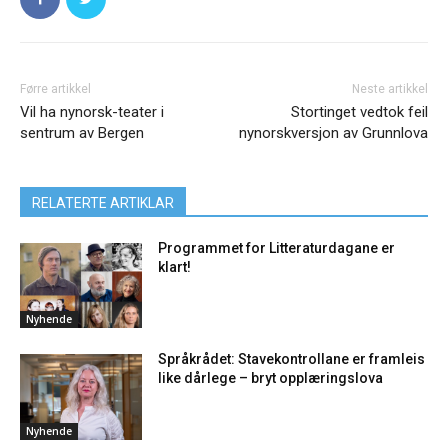
Førre artikkel
Neste artikkel
Vil ha nynorsk-teater i
Stortinget vedtok feil
sentrum av Bergen
nynorskversjon av Grunnlova
RELATERTE ARTIKLAR
Programmet for Litteraturdagane er
klart!
Nyhende
Språkrådet: Stavekontrollane er framleis
like dårlege – bryt opplæringslova
Nyhende