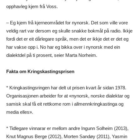
opphavleg kjem frå Voss.
– Eg kjem frå kjerneområdet for nynorsk. Det som ville vore
veldig rart var dersom eg skulle snakke bokmål på radio. Ikkje
fordi det er eit dårlegare språk, men det er ikkje det er det eg
har vakse opp i. No har eg bikka over i nynorsk med ein
dialektdel på ti prosent, seier Marta Norheim.
Fakta om Kringskastingsprisen
* Kringkastingsringen har delt ut prisen kvart år sidan 1978.
Organisasjonen arbeider for at «nynorsk, norske dialektar og
samisk skal få eit rettkome rom i allmennkringkastinga og
media elles».
* Tidlegare vinnarar er mellom andre Ingunn Solheim (2013),
Knut Magnus Berge (2012), Morten Sandøy (2011), Yasmin