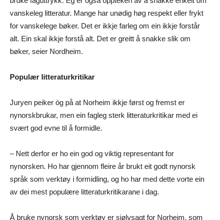
bruke faguttrykk. Eg er også oppteken av å snakke enkelt om
vanskeleg litteratur. Mange har unødig høg respekt eller frykt
for vanskelege bøker. Det er ikkje farleg om ein ikkje forstår
alt. Ein skal ikkje forstå alt. Det er greitt å snakke slik om
bøker, seier Nordheim.
Populær litteraturkritikar
Juryen peiker òg på at Norheim ikkje først og fremst er
nynorskbrukar, men ein fagleg sterk litteraturkritikar med ei
svært god evne til å formidle.
– Nett derfor er ho ein god og viktig representant for
nynorsken. Ho har gjennom fleire år brukt eit godt nynorsk
språk som verktøy i formidling, og ho har med dette vorte ein
av dei mest populære litteraturkritikarane i dag.
Å bruke nynorsk som verktøy er sjølvsagt for Norheim, som