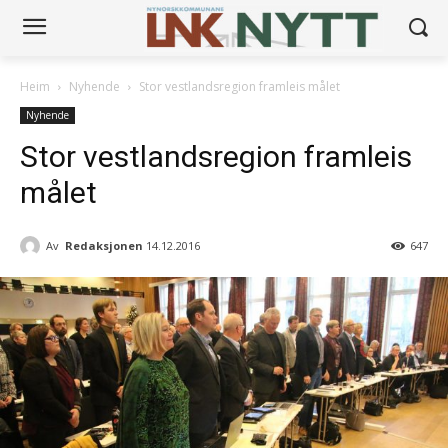
Heim
Nyhende
Stor vestlandsregion framleis målet
Nyhende
Stor vestlandsregion framleis
målet
Av
Redaksjonen
14.12.2016
647