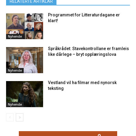
RELATERTE ARTIKLAR
Programmet for Litteraturdagane er
klart!
Nyhende
Språkrådet: Stavekontrollane er framleis
like dårlege – bryt opplæringslova
Nyhende
Vestland vil ha filmar med nynorsk
teksting
Nyhende