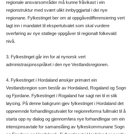
regionale ansvarsområder må kunne fråvikast i ein
regionstruktur med svært ulikt innbyggjartal i dei nye
regionane. Fylkestinget ber om at oppgåvedifferensiering vert
lagt inn i mandatet til ekspertutvalet som skal vurdere
overføring av nye statlege oppgåver til regionalt folkevald
nivå.
3. Fylkestinget går inn for at nynorsk vert
administrasjonsspråket i den nye Vestlandsregionen.
4. Fylkestinget i Hordaland ønskjer primært ein
Vestlandsregion som består av Hordaland, Rogaland og Sogn
og Fjordane. Fylkestinget i Rogaland har sagt nei til ei slik
løysing. På denne bakgrunn gjev fylkestinget i Hordaland det
oppnemnde forhandlingsutvalet for regionreforma fullmakt til å
starta opp ny dialog og gjennomføra nye forhandlingar om ein
intensjonsavtale for samanslåing av fylkeskommunane Sogn