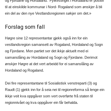
og Fjordane og Hordaland. Fylkestinget i Hordaland er positiv
til at einskilde kommunar i Nord- Rogaland som ønskjer å bli
ein del av den nye Vestlandsregionen søkjer om det.»
Forslag som fall
Høgre sine 12 representantar gjekk også inn for ein
vestlandsregion samansett av Rogaland, Hordaland og Sogn
og Fjordane. Men partiet ser det ikkje aktuelt med ei
samanslåing av Hordaland og Sogn og Fjordane. Derimot
ønskjer Høgre at det vert arbeidd for ei samanslåing av
Hordaland og Rogaland.
Dei fire representantane til Sosialistisk venstreparti (3) og
Raudt (1) gjekk inn for å seia nei til regionreforma så lenge ein
ikkje veit kva oppgåver som vert overførte frå staten til
regionnivået og kva oppgåver ein får behalda.