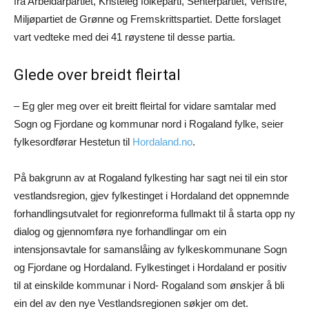
frå Arbeidarpartiet, Kristeleg folkeparti, Senterpartiet, Venstre,
Miljøpartiet de Grønne og Fremskrittspartiet. Dette forslaget
vart vedteke med dei 41 røystene til desse partia.
Glede over breidt fleirtal
– Eg gler meg over eit breitt fleirtal for vidare samtalar med
Sogn og Fjordane og kommunar nord i Rogaland fylke, seier
fylkesordførar Hestetun til
Hordaland.no
.
På bakgrunn av at Rogaland fylkesting har sagt nei til ein stor
vestlandsregion, gjev fylkestinget i Hordaland det oppnemnde
forhandlingsutvalet for regionreforma fullmakt til å starta opp ny
dialog og gjennomføra nye forhandlingar om ein
intensjonsavtale for samanslåing av fylkeskommunane Sogn
og Fjordane og Hordaland. Fylkestinget i Hordaland er positiv
til at einskilde kommunar i Nord- Rogaland som ønskjer å bli
ein del av den nye Vestlandsregionen søkjer om det.