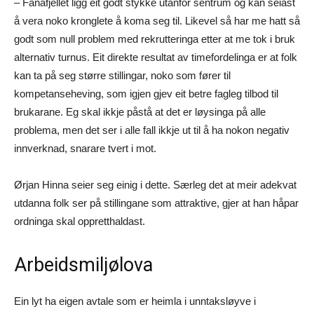
– Fanafjellet ligg eit godt stykke utanfor sentrum og kan seiast
å vera noko kronglete å koma seg til. Likevel så har me hatt så
godt som null problem med rekrutteringa etter at me tok i bruk
alternativ turnus. Eit direkte resultat av timefordelinga er at folk
kan ta på seg større stillingar, noko som fører til
kompetanseheving, som igjen gjev eit betre fagleg tilbod til
brukarane. Eg skal ikkje påstå at det er løysinga på alle
problema, men det ser i alle fall ikkje ut til å ha nokon negativ
innverknad, snarare tvert i mot.
Ørjan Hinna seier seg einig i dette. Særleg det at meir adekvat
utdanna folk ser på stillingane som attraktive, gjer at han håpar
ordninga skal oppretthaldast.
Arbeidsmiljølova
Ein lyt ha eigen avtale som er heimla i unntaksløyve i