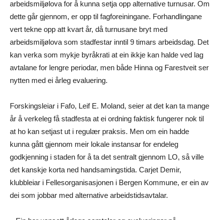
arbeidsmiljølova for å kunna setja opp alternative turnusar. Om
dette går gjennom, er opp til fagforeiningane. Forhandlingane
vert tekne opp att kvart år, då turnusane bryt med
arbeidsmiljølova som stadfestar inntil 9 timars arbeidsdag. Det
kan verka som mykje byråkrati at ein ikkje kan halde ved lag
avtalane for lengre periodar, men både Hinna og Farestveit ser
nytten med ei årleg evaluering.
Forskingsleiar i Fafo, Leif E. Moland, seier at det kan ta mange
år å verkeleg få stadfesta at ei ordning faktisk fungerer nok til
at ho kan setjast ut i regulær praksis. Men om ein hadde
kunna gått gjennom meir lokale instansar for endeleg
godkjenning i staden for å ta det sentralt gjennom LO, så ville
det kanskje korta ned handsamingstida. Carjet Demir,
klubbleiar i Fellesorganisasjonen i Bergen Kommune, er ein av
dei som jobbar med alternative arbeidstidsavtalar.