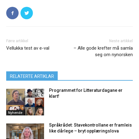
Førre artikkel
Neste artikkel
Vellukka test av e-val
– Alle gode krefter må samla
seg om nynorsken
RELATERTE ARTIKLAR
Programmet for Litteraturdagane er
klart!
Nyhende
Språkrådet: Stavekontrollane er framleis
like dårlege – bryt opplæringslova