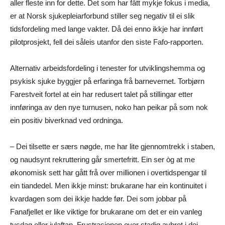
aller fleste inn for dette. Det som har fått mykje fokus i media,
er at Norsk sjukepleiarforbund stiller seg negativ til ei slik
tidsfordeling med lange vakter. Då dei enno ikkje har innført
pilotprosjekt, fell dei såleis utanfor den siste Fafo-rapporten.
Alternativ arbeidsfordeling i tenester for utviklingshemma og
psykisk sjuke byggjer på erfaringa frå barnevernet. Torbjørn
Farestveit fortel at ein har redusert talet på stillingar etter
innføringa av den nye turnusen, noko han peikar på som nok
ein positiv biverknad ved ordninga.
– Dei tilsette er særs nøgde, me har lite gjennomtrekk i staben,
og naudsynt rekruttering går smertefritt. Ein ser òg at me
økonomisk sett har gått frå over millionen i overtidspengar til
ein tiandedel. Men ikkje minst: brukarane har ein kontinuitet i
kvardagen som dei ikkje hadde før. Dei som jobbar på
Fanafjellet er like viktige for brukarane om det er ein vanleg
tysdag eller julaftan. Frustrasjonen over stadig avbrot i dei