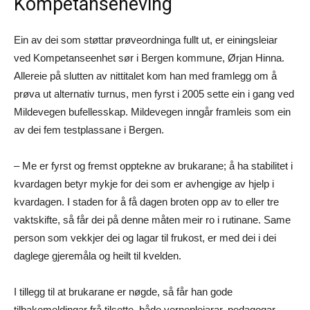
Kompetanseheving
Ein av dei som støttar prøveordninga fullt ut, er einingsleiar
ved Kompetanseenhet sør i Bergen kommune, Ørjan Hinna.
Allereie på slutten av nittitalet kom han med framlegg om å
prøva ut alternativ turnus, men fyrst i 2005 sette ein i gang ved
Mildevegen bufellesskap. Mildevegen inngår framleis som ein
av dei fem testplassane i Bergen.
– Me er fyrst og fremst opptekne av brukarane; å ha stabilitet i
kvardagen betyr mykje for dei som er avhengige av hjelp i
kvardagen. I staden for å få dagen broten opp av to eller tre
vaktskifte, så får dei på denne måten meir ro i rutinane. Same
person som vekkjer dei og lagar til frukost, er med dei i dei
daglege gjeremåla og heilt til kvelden.
I tillegg til at brukarane er nøgde, så får han gode
tilbakemeldingar frå tilsette, både vernepleiarar, pedagogar,