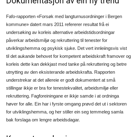
Dokumentasjon av ein ny trend
Fafo-rapporten «Forsøk med langturnusordninger i Bergen
kommune» datert mars 2011 refererer resultat frå ei
undersøking av korleis alternative arbeidstidsordningar
påverkar arbeidsmiljø og rekruttering til tenester for
utviklingshemma og psykisk sjuke. Det vert innleiingsvis vist
til det aukande behovet for kompetent arbeidskraft framover og
korleis dette kan dekkjast med tanke på rekruttering og betre
utnytting av den eksisterande arbeidskrafta. Rapporten
understrekar at det allereie er godt dokumentert at små
stillingar ikkje er bra for tenestekvalitet, arbeidsmiljø eller
rekruttering. Fagforeiningane er ikkje samde i at ordninga
høver for alle. Ein har i fyrste omgang prøvd det ut i sektoren
for utviklingshemma, og her stiller ein seg temmeleg samla
bak forslaga om lengre arbeidsdagar.