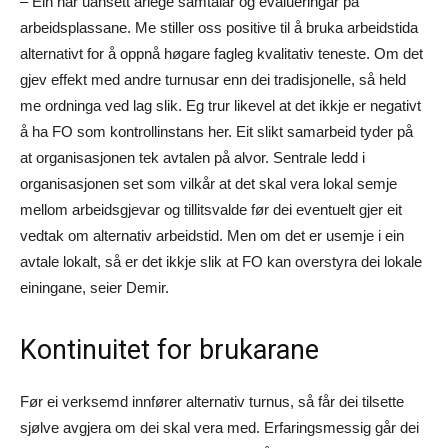
– Ein har uansett årlege samtalar og evalueringar på
arbeidsplassane. Me stiller oss positive til å bruka arbeidstida
alternativt for å oppnå høgare fagleg kvalitativ teneste. Om det
gjev effekt med andre turnusar enn dei tradisjonelle, så held
me ordninga ved lag slik. Eg trur likevel at det ikkje er negativt
å ha FO som kontrollinstans her. Eit slikt samarbeid tyder på
at organisasjonen tek avtalen på alvor. Sentrale ledd i
organisasjonen set som vilkår at det skal vera lokal semje
mellom arbeidsgjevar og tillitsvalde før dei eventuelt gjer eit
vedtak om alternativ arbeidstid. Men om det er usemje i ein
avtale lokalt, så er det ikkje slik at FO kan overstyra dei lokale
einingane, seier Demir.
Kontinuitet for brukarane
Før ei verksemd innfører alternativ turnus, så får dei tilsette
sjølve avgjera om dei skal vera med. Erfaringsmessig går dei