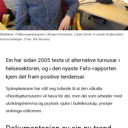
Klubbleiar i Fellesorganisasjonen i Bergen Kommune, Carjet Demir, er positiv til alternative
turnusordningar. (Foto: Brit Aksnes)
Ein har sidan 2005 testa ut alternative turnusar i
helsesektoren, og i den nyaste Fafo-rapporten
kjem det fram positive tendensar.
Sjukepleiarane har stilt seg tvilande til at den såkalla
«Nordsjøturnusen» vil høva for dei, men dei som arbeider med
utviklingshemma og psykisk sjuke i bufellesskap, ynskjer
ordninga velkomen.