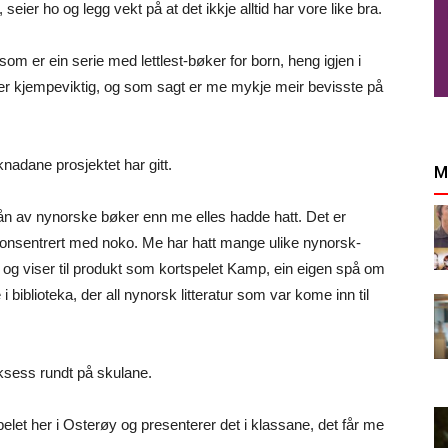
seier ho og legg vekt på at det ikkje alltid har vore like bra.
som er ein serie med lettlest-bøker for born, heng igjen i
er kjempeviktig, og som sagt er me mykje meir bevisste på
nadane prosjektet har gitt.
M
tlån av nynorske bøker enn me elles hadde hatt. Det er
konsentrert med noko. Me har hatt mange ulike nynorsk-
n og viser til produkt som kortspelet Kamp, ein eigen spå om
 i biblioteka, der all nynorsk litteratur som var kome inn til
uksess rundt på skulane.
let her i Osterøy og presenterer det i klassane, det får me