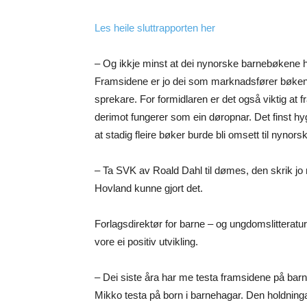
Les heile sluttrapporten her
– Og ikkje minst at dei nynorske barnebøkene ha
Framsidene er jo dei som marknadsfører bøkene,
sprekare. For formidlaren er det også viktig at 
derimot fungerer som ein døropnar. Det finst hygg
at stadig fleire bøker burde bli omsett til nynorsk
– Ta SVK av Roald Dahl til dømes, den skrik jo 
Hovland kunne gjort det.
Forlagsdirektør for barne – og ungdomslitteratu
vore ei positiv utvikling.
– Dei siste åra har me testa framsidene på b
Mikko testa på born i barnehagar. Den holdning