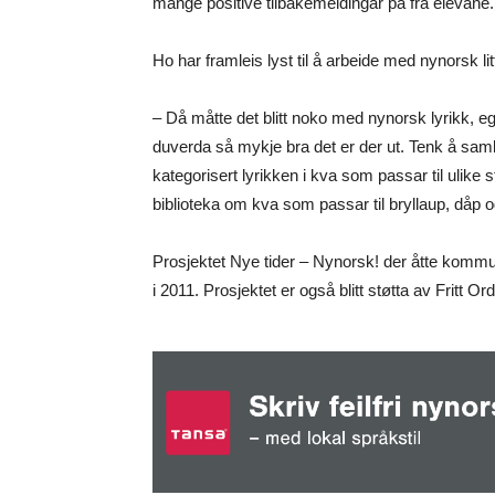
mange positive tilbakemeldingar på frå elevane.
Ho har framleis lyst til å arbeide med nynorsk lit
– Då måtte det blitt noko med nynorsk lyrikk, e
duverda så mykje bra det er der ut. Tenk å samla
kategorisert lyrikken i kva som passar til ulike
biblioteka om kva som passar til bryllaup, dåp o
Prosjektet Nye tider – Nynorsk! der åtte kommun
i 2011. Prosjektet er også blitt støtta av Fritt Or