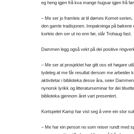
eg heng igjen frå kva mange hugsar igjen frå før, 
– Me ser jo framleis at til dømes Komet-serien, 
den gamle tradisjonen. Innpakninga på bøkene 
korleis den ser ut no enn før, slår Trohaug fast.
Dammen legg også vekt på dei positive ringverk
– Me ser at prosjektet har gitt oss eit høgare u
tydeleg at me får resultat dersom me arbeider 
aktivitetar i biblioteka desse åra, seier Damme
nynorsk lyrikk og litteraturseminar for dei tilsette
biblioteka gjennom året vart presentert.
Kortspelet Kamp har vist seg å vere ein stor s
– Me har ein person no som reiser rundt med spe