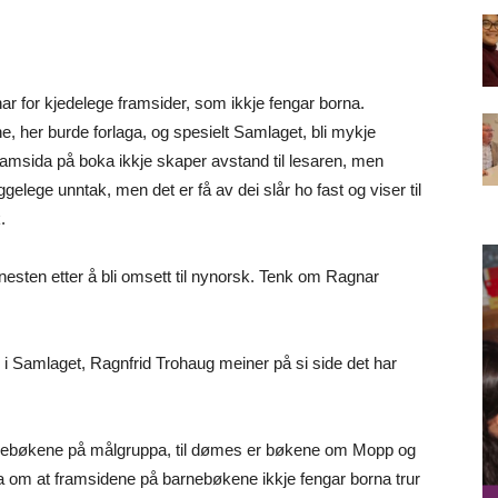
r for kjedelege framsider, som ikkje fengar borna.
 her burde forlaga, og spesielt Samlaget, bli mykje
framsida på boka ikkje skaper avstand til lesaren, men
elege unntak, men det er få av dei slår ho fast og viser til
.
nesten etter å bli omsett til nynorsk. Tenk om Ragnar
r i Samlaget, Ragnfrid Trohaug meiner på si side det har
arnebøkene på målgruppa, til dømes er bøkene om Mopp og
a om at framsidene på barnebøkene ikkje fengar borna trur