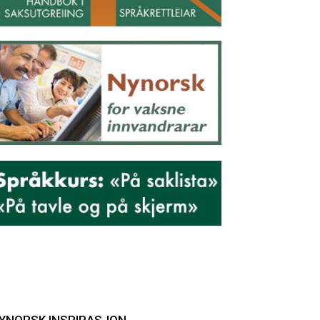
YNORSK INSPIRASJON