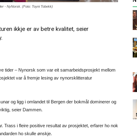
ider - NyNorsk. (Foto: Toyni Tobekk)
uren ikkje er av betre kvalitet, seier
.
Nye tider – Nynorsk som var eit samarbeidsprosjekt mellom
jektet var å fremje lesing av nynorsklitteratur
nar og ligg i omlandet til Bergen der bokmål dominerer og
 viktig, seier Dammen.
. Trass i fleire positive resultat av prosjektet, erfarer ho nok
tandarden ho skulle ønskje.