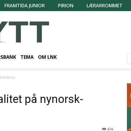
FRAMTIDA JUNIOR
PIRION
LÆRARROMMET
RSBANK
TEMA
OM LNK
rsk-bøkene
alitet på nynorsk-
874