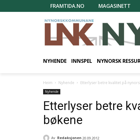
FRAMTIDA.NO
MAGASINETT
NYHENDE
INNSPEL
NYNORSK RESSU
Heim
Nyhende
Etterlyser betre kvalitet på nyno
Nyhende
Etterlyser betre kv
bøkene
Av
Redaksjonen
20.09.2012