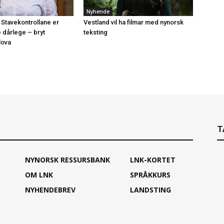
Nyhende
 Stavekontrollane er
Vestland vil ha filmar med nynorsk
e dårlege – bryt
teksting
lova
T
NYNORSK RESSURSBANK
LNK-KORTET
OM LNK
SPRÅKKURS
NYHENDEBREV
LANDSTING