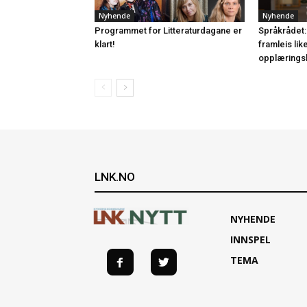
Nyhende
Nyhende
Programmet for Litteraturdagane er
Språkrådet:
klart!
framleis lik
opplærings
LNK.NO
NYHENDE
INNSPEL
TEMA