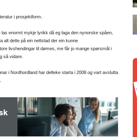
teratur i prosjektform.
g las enormt mykje lyrikk då eg laga den nynorske spåen,
 alt dette på ein nettstad der ein kunne
 store livshendingar til dømes, me får jo mange spørsmål i
g så vidare.
ar i Nordhordland har delteke starta i 2008 og vart avslutta
d.