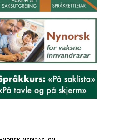
YNORSK INSPIRASJON