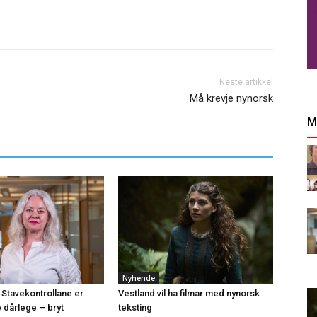
Neste artikkel
Må krevje nynorsk
M
Nyhende
 Stavekontrollane er
Vestland vil ha filmar med nynorsk
e dårlege – bryt
teksting