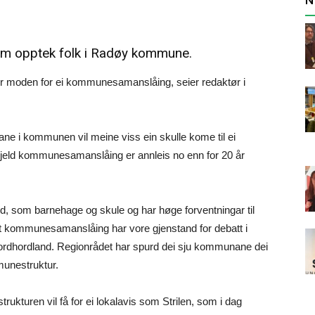
m opptek folk i Radøy kommune.
 moden for ei kommunesamanslåing, seier redaktør i
rane i kommunen vil meine viss ein skulle kome til ei
 gjeld kommunesamanslåing er annleis no enn for 20 år
d, som barnehage og skule og har høge forventningar til
et kommunesamanslåing har vore gjenstand for debatt i
Nordhordland. Regionrådet har spurd dei sju kommunane dei
mmunestruktur.
rukturen vil få for ei lokalavis som Strilen, som i dag