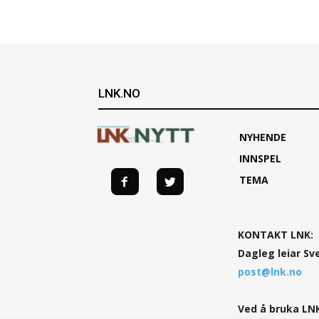
LNK.NO
NYHENDE
INNSPEL
TEMA
KONTAKT LNK:
Dagleg leiar Sv
post@lnk.no
Ved å bruka LNK