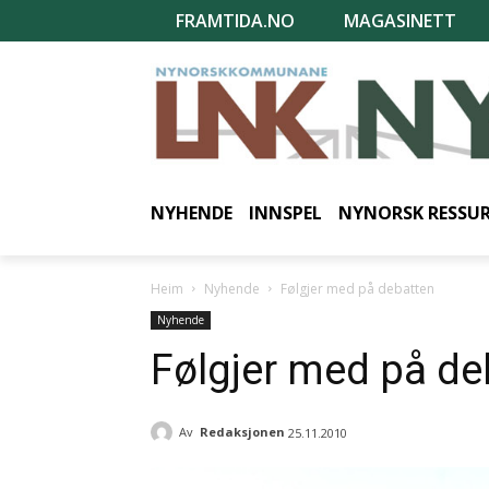
FRAMTIDA.NO
MAGASINETT
NYHENDE
INNSPEL
NYNORSK RESSU
Heim
Nyhende
Følgjer med på debatten
Nyhende
Følgjer med på de
Av
Redaksjonen
25.11.2010