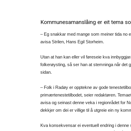
Kommunesamanslåing er eit tema so
– Eg snakkar med mange som meiner tida no er
avisa Strilen, Hans Egil Storheim.
Utan at han kan eller vil føreseie kva innbyggja
folkerøysting, så ser han at stemninga når det
sidan.
– Folk i Radøy er opptekne av gode tenestetilbo
primærtenestetilbodet, seier redaktøren. Tema
avisa og seinast denne veka i regionrådet for 
dekkjer om dei er villige til å utgreie ein ny ko
Kva konsekvensar ei eventuell endring i denne st